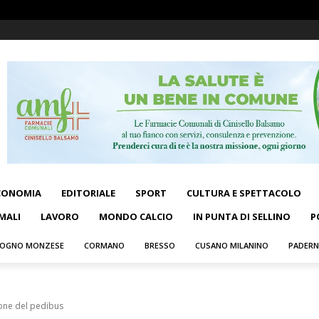
CONOMIA
EDITORIALE
SPORT
CULTURA E SPETTACOLO
MALI
LAVORO
MONDO CALCIO
IN PUNTA DI SELLINO
P
OGNO MONZESE
CORMANO
BRESSO
CUSANO MILANINO
PADER
one del pedibus