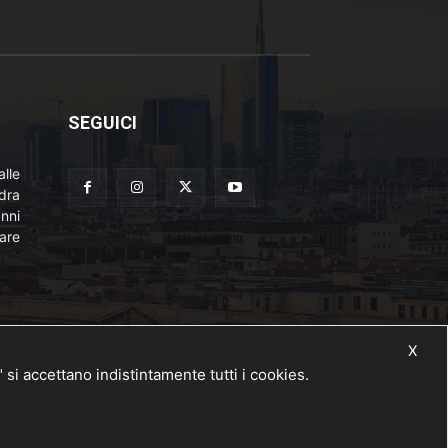
SEGUICI
lle
adra
nni
are
X
 accettano indistintamente tutti i cookies.