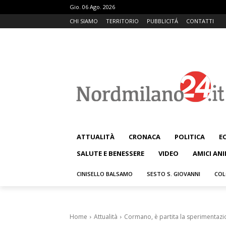
Gio. 06 Ago. 2026
CHI SIAMO
TERRITORIO
PUBBLICITÁ
CONTATTI
ATTUALITÀ
CRONACA
POLITICA
E
SALUTE E BENESSERE
VIDEO
AMICI ANI
CINISELLO BALSAMO
SESTO S. GIOVANNI
COL
Home
Attualità
Cormano, è partita la sperimentazi