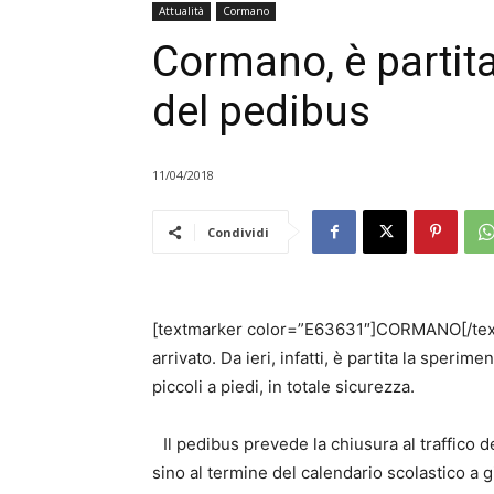
Attualità
Cormano
Cormano, è partit
del pedibus
11/04/2018
Condividi
[textmarker color=”E63631″]CORMANO[/textm
arrivato. Da ieri, infatti, è partita la sperime
piccoli a piedi, in totale sicurezza.
Il pedibus prevede la chiusura al traffico de
sino al termine del calendario scolastico a g