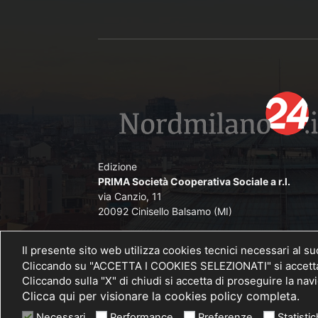
Edizione
PRIMA Società Cooperativa Sociale a r.l.
via Canzio, 11
20092 Cinisello Balsamo (MI)
Direttore Responsabile
Il presente sito web utilizza cookies tecnici necessari al s
Angelo De Lorenzi iscritto nel Pubblico Registr
Cliccando su "ACCETTA I COOKIES SELEZIONATI" si accettano
Stampa presso il Tribunale di Monza al n. 
Cliccando sulla "X" di chiudi si accetta di proseguire la na
26/11/2012
Clicca qui per visionare la cookies policy completa.
Necessari
Performance
Preferenze
Statisti