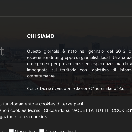
CHI SIAMO
Questo giornale è nato nel gennaio del 2013 da
esperienze di un gruppo di giornalisti locali. Una squ
eterogenea per provenienze ed esperienze, ma da a
impegnata sul territorio con l’obiettivo di inform
correttamente.
Contattaci scrivendo a: redazione@nordmilano24.it
Pubblicità: laposta@deinaviganti.it
uo funzionamento e cookies di terze parti.
o della
 i cookies tecnici. Cliccando su "ACCETTA TUTTI I COOKIES" si
20 del
Tel. 389 1492573
vigazione senza cookies.
che
Marketing
Non classificati