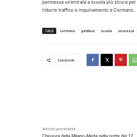
permessa un’entrata a scuola più sicura per i 
ridurre traffico e inquinamento a Cormano.
TAGS
cormano
pedibus
scuola
sicurezza
Condividi
Articolo precedente
Chiusura della Milano-Meda nella notte del 12