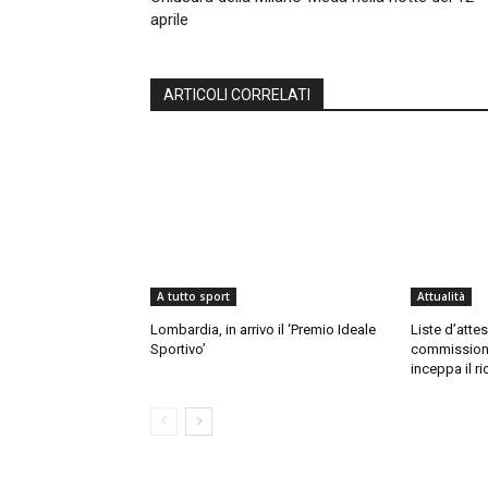
aprile
ARTICOLI CORRELATI
A tutto sport
Attualità
Lombardia, in arrivo il ‘Premio Ideale
Liste d’attes
Sportivo’
commissioni
inceppa il ri