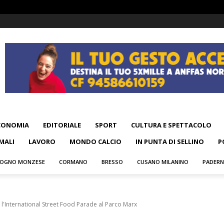
CONOMIA
EDITORIALE
SPORT
CULTURA E SPETTACOLO
MALI
LAVORO
MONDO CALCIO
IN PUNTA DI SELLINO
P
OGNO MONZESE
CORMANO
BRESSO
CUSANO MILANINO
PADER
l'International Street Food Parade al Parco Marx