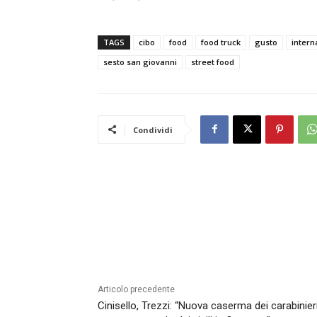
TAGS
cibo
food
food truck
gusto
intern
sesto san giovanni
street food
Condividi
Articolo precedente
Cinisello, Trezzi: “Nuova caserma dei carabinier