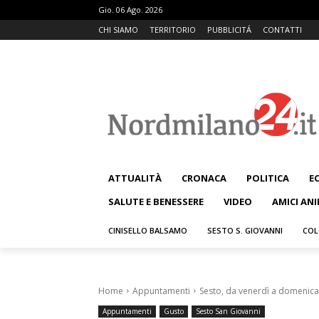
Gio. 06 Ago. 2026
CHI SIAMO
TERRITORIO
PUBBLICITÁ
CONTATTI
ATTUALITÀ
CRONACA
POLITICA
E
SALUTE E BENESSERE
VIDEO
AMICI ANI
CINISELLO BALSAMO
SESTO S. GIOVANNI
COL
Home
Appuntamenti
Sesto, da venerdì a domenica 
Appuntamenti
Gusto
Sesto San Giovanni