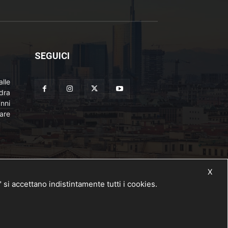
SEGUICI
lle
adra
nni
are
X
 accettano indistintamente tutti i cookies.