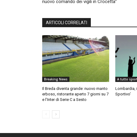
nuovo comando dei vigili in Crocetta”
ARTICOLI CORRELATI
Breaking News
A tutto spor
Il Breda diventa grande: nuovo manto
Lombardia, in
erboso, ristorante aperto 7 giorni su 7
Sportivo’
e l’Inter di Serie C a Sesto