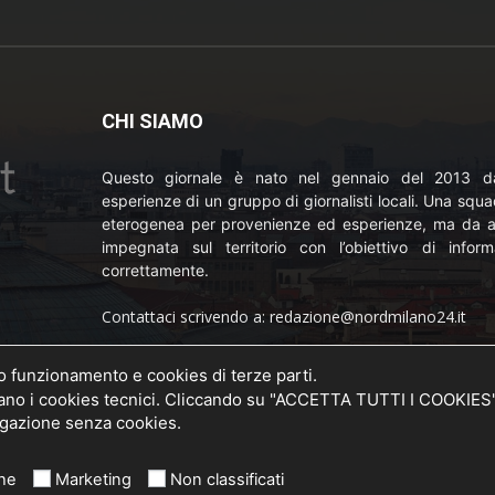
CHI SIAMO
Questo giornale è nato nel gennaio del 2013 da
esperienze di un gruppo di giornalisti locali. Una squ
eterogenea per provenienze ed esperienze, ma da a
impegnata sul territorio con l’obiettivo di inform
correttamente.
Contattaci scrivendo a: redazione@nordmilano24.it
Pubblicità: laposta@deinaviganti.it
uo funzionamento e cookies di terze parti.
o della
 i cookies tecnici. Cliccando su "ACCETTA TUTTI I COOKIES" si
20 del
Tel. 389 1492573
vigazione senza cookies.
che
Marketing
Non classificati