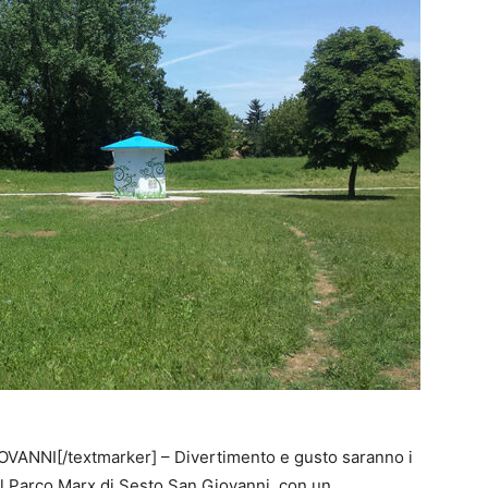
VANNI[/textmarker] – Divertimento e gusto saranno i
 al Parco Marx di Sesto San Giovanni, con un