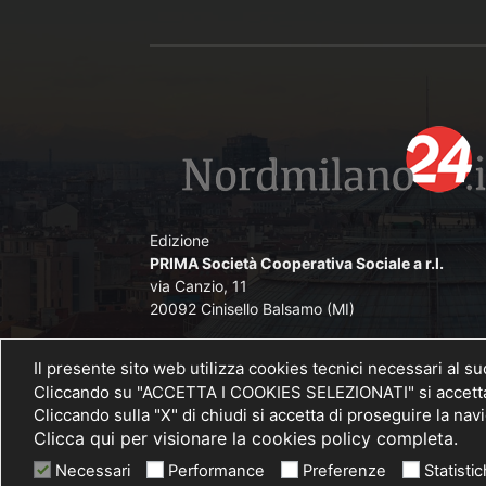
Edizione
PRIMA Società Cooperativa Sociale a r.l.
via Canzio, 11
20092 Cinisello Balsamo (MI)
Direttore Responsabile
Il presente sito web utilizza cookies tecnici necessari al s
Angelo De Lorenzi iscritto nel Pubblico Registr
Cliccando su "ACCETTA I COOKIES SELEZIONATI" si accettano
Stampa presso il Tribunale di Monza al n. 
Cliccando sulla "X" di chiudi si accetta di proseguire la na
26/11/2012
Clicca qui per visionare la cookies policy completa.
Necessari
Performance
Preferenze
Statisti