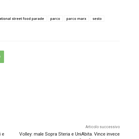
ational street food parade
parco
parco marx
sesto
Articolo successivo
i e
Volley: male Sopra Steria e UniAbita. Vince invece