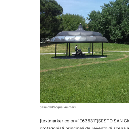
casa dell'acqua via marx
[textmarker color=”E63631″]SESTO SAN GIO
protagonisti principali dell’evento di scena