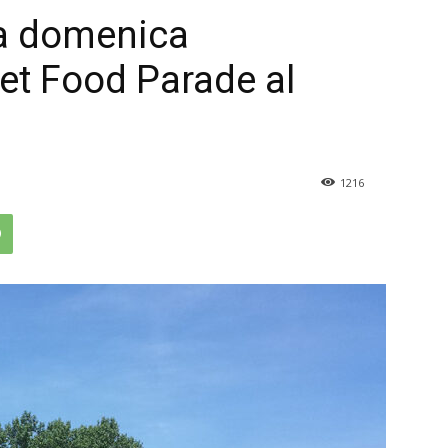
 a domenica
reet Food Parade al
1216