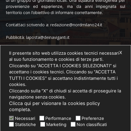
di un gruppo di giornalisti locali. Una squadra eterogenea per
provenienze ed esperienze, ma da anni impegnata sul
territorio con l’obiettivo di informare correttamente.
Contattaci scrivendo a: redazione@nordmilano24.it
Pubblicità: laposta@deinaviganti.it
Tel. 389 1492573
X
Il presente sito web utilizza cookies tecnici necessari
al suo funzionamento e cookies di terze parti.
Cliccando su "ACCETTA I COOKIES SELEZIONATI" si
accettano i cookies tecnici. Cliccando su "ACCETTA
SEGUICI
TUTTI I COOKIES" si accettano indistintamente tutti i
cookies.
Cliccando sulla "X" di chiudi si accetta di proseguire la
navigazione senza cookies.
Clicca qui per visionare la cookies policy
completa.
Necessari
Performance
Preferenze
Statistiche
Marketing
Non classificati