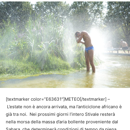
[textmarker color=”E63631″]METEO[/textmarker] –
L’estate non è ancora arrivata, ma l’anticiclone africano è
già tra noi.
Nei prossimi giorni l’intero Stivale resterà
nella morsa della massa d’aria bollente proveniente dal
Sahara, che determinerà condizioni di tempo da piena