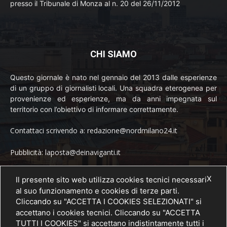
presso il Tribunale di Monza al n. 20 del 26/11/2012
CHI SIAMO
Questo giornale è nato nel gennaio del 2013 dalle esperienze
di un gruppo di giornalisti locali. Una squadra eterogenea per
provenienze ed esperienze, ma da anni impegnata sul
territorio con l’obiettivo di informare correttamente.
Contattaci scrivendo a: redazione@nordmilano24.it
Pubblicità: laposta@deinaviganti.it
Tel. 389 1492573
X
Il presente sito web utilizza cookies tecnici necessari
al suo funzionamento e cookies di terze parti.
Cliccando su "ACCETTA I COOKIES SELEZIONATI" si
accettano i cookies tecnici. Cliccando su "ACCETTA
SEGUICI
TUTTI I COOKIES" si accettano indistintamente tutti i