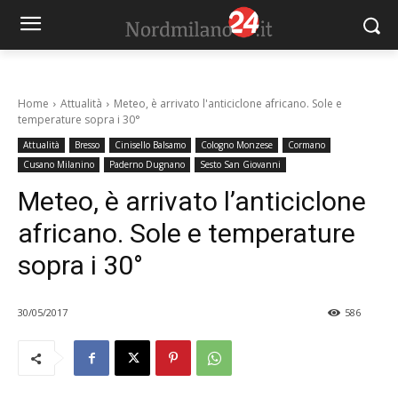
Home
Attualità
Meteo, è arrivato l'anticiclone africano. Sole e
temperature sopra i 30°
Attualità
Bresso
Cinisello Balsamo
Cologno Monzese
Cormano
Cusano Milanino
Paderno Dugnano
Sesto San Giovanni
Meteo, è arrivato l’anticiclone
africano. Sole e temperature
sopra i 30°
30/05/2017
586