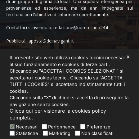
di un gruppo di giornalisti locali. Una squadra eterogenea per
provenienze ed esperienze, ma da anni impegnata sul
territorio con l’obiettivo di informare correttamente.
Contattaci scrivendo a: redazione@nordmilano24.it
Pubblicità: laposta@deinaviganti.it
Tel. 389 1492573
X
Il presente sito web utilizza cookies tecnici necessari
al suo funzionamento e cookies di terze parti.
Cliccando su "ACCETTA I COOKIES SELEZIONATI" si
accettano i cookies tecnici. Cliccando su "ACCETTA
SEGUICI
TUTTI I COOKIES" si accettano indistintamente tutti i
cookies.
Cliccando sulla "X" di chiudi si accetta di proseguire la
navigazione senza cookies.
Clicca qui per visionare la cookies policy
completa.
Necessari
Performance
Preferenze
Statistiche
Marketing
Non classificati