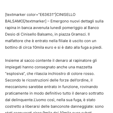
[textmarker color=”E63631″]CINISELLO
BALSAMO[/textmarker] – Emergono nuovi dettagli sulla
rapina in banca avvenuta lunedì pomeriggio al Banco
Desio di Cinisello Balsamo, in piazza Gramsci. Il
malfattore che è entrato nella filiale è uscito con un
bottino di circa 10mila euro e si è dato alla fuga a piedi.
Insieme al sacco contente il denaro al rapinatore gli
impiegati hanno consegnato anche una mazzetta
“esplosiva”, che rilascia inchiostro di colore rosso.
Secondo le ricostruzioni delle forze dell’ordine, il
meccanismo sarebbe entrato in funzione, rovinando
praticamente in modo definitivo tutto il denaro sottratto
dal delinquente.L’uomo così, nella sua fuga, è stato
costretto a liberarsi delle banconote danneggiate: sono
stati recpuerati circa 9mila dei 10mila euro rubati.