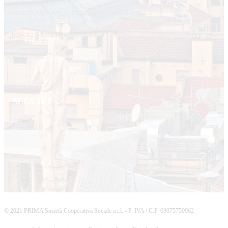
Contattaci scrivendo a: redazione@nordmilano24.it
Pubblicità: laposta@deinaviganti.it
Tel. 389 1492573
SEGUICI
© 2021 PRIMA Società Cooperativa Sociale a r.l. - P. IVA / C.F. 03075750962