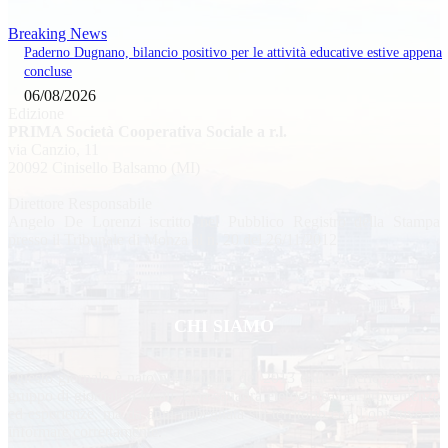
Breaking News
Paderno Dugnano, bilancio positivo per le attività educative estive appena
concluse
06/08/2026
Edizione
PRIMA Società Cooperativa Sociale a r.l.
via Canzio, 11
20092 Cinisello Balsamo (MI)
Direttore Responsabile
Angelo De Lorenzi iscritto nel Pubblico Registro della Stampa
presso il Tribunale di Monza al n. 20 del 26/11/2012
CHI SIAMO
Questo giornale è nato nel gennaio del 2013 dalle esperienze di un
gruppo di giornalisti locali. Una squadra eterogenea per provenienze
ed esperienze, ma da anni impegnata sul territorio con l’obiettivo di
informare correttamente.