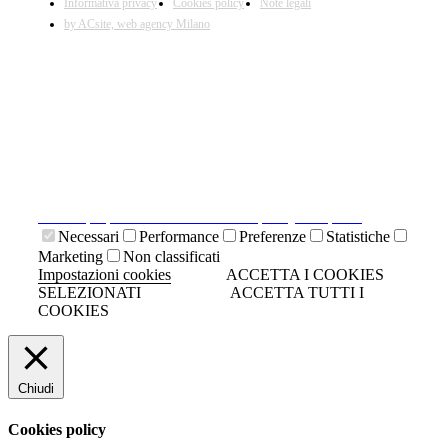
Informativa privacy
Cookies policy
Note legali
by ACsite, web agency Milano
X
Il presente sito web utilizza cookies tecnici necessari al
suo funzionamento e cookies di terze parti.
Cliccando su "ACCETTA I COOKIES SELEZIONATI" si
accettano i cookies tecnici. Cliccando su "ACCETTA
TUTTI I COOKIES" si accettano indistintamente tutti i
cookies.
Cliccando sulla "X" di chiudi si accetta di proseguire la
navigazione senza cookies.
Clicca qui per visionare la cookies policy completa.
Necessari
Performance
Preferenze
Statistiche
Marketing
Non classificati
Impostazioni cookies
ACCETTA I COOKIES
SELEZIONATI
ACCETTA TUTTI I
COOKIES
Chiudi
Cookies policy