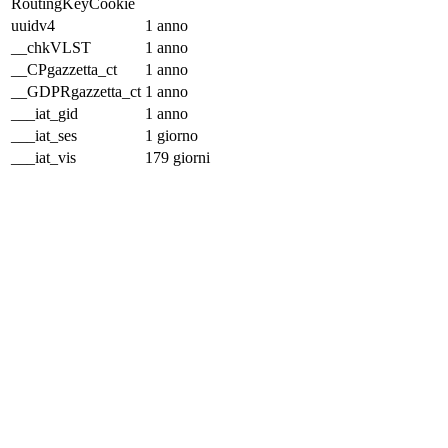
RoutingKeyCookie
uuidv4
1 anno
__chkVLST
1 anno
__CPgazzetta_ct
1 anno
__GDPRgazzetta_ct
1 anno
___iat_gid
1 anno
___iat_ses
1 giorno
___iat_vis
179 giorni