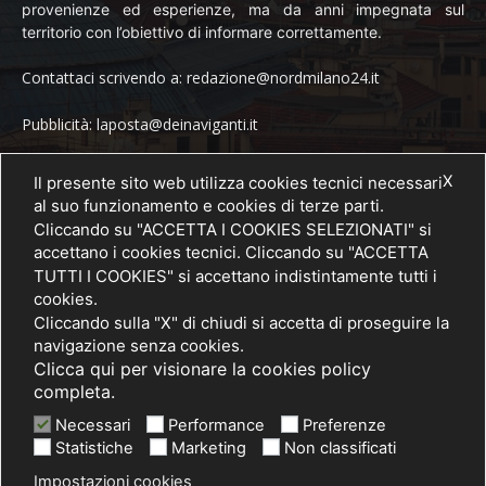
provenienze ed esperienze, ma da anni impegnata sul
territorio con l’obiettivo di informare correttamente.
Contattaci scrivendo a: redazione@nordmilano24.it
Pubblicità: laposta@deinaviganti.it
Tel. 389 1492573
X
Il presente sito web utilizza cookies tecnici necessari
al suo funzionamento e cookies di terze parti.
Cliccando su "ACCETTA I COOKIES SELEZIONATI" si
accettano i cookies tecnici. Cliccando su "ACCETTA
SEGUICI
TUTTI I COOKIES" si accettano indistintamente tutti i
cookies.
Cliccando sulla "X" di chiudi si accetta di proseguire la
navigazione senza cookies.
Clicca qui per visionare la cookies policy
completa.
Necessari
Performance
Preferenze
Statistiche
Marketing
Non classificati
Impostazioni cookies
© 2021 PRIMA Società Cooperativa Sociale a r.l. - P. IVA / C.F.