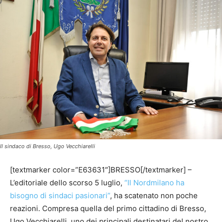
Il sindaco di Bresso, Ugo Vecchiarelli
[textmarker color=”E63631″]BRESSO[/textmarker] –
L’editoriale dello scorso 5 luglio,
“Il Nordmilano ha
bisogno di sindaci pasionari”
, ha scatenato non poche
reazioni. Compresa quella del primo cittadino di Bresso,
Ugo Vecchiarelli, uno dei principali destinatari del nostro