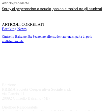
Articolo precedente
Spray al peperoncino a scuola, panico e malori tra gli studenti
ARTICOLI CORRELATI
Breaking News
Cinisello Balsamo. Ex Peano, no allo studentato ora si parla di polo
multifunzionale
Edizione
PRIMA Società Cooperativa Sociale a r.l.
via Canzio, 11
20092 Cinisello Balsamo (MI)
Direttore Responsabile