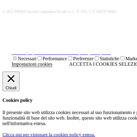
© 2021 PRIMA Società Cooperativa Sociale a r.l. - P. IVA / C.F. 03075750962
Il presente sito web utilizza cookies tecnici necessari al suo funz
Cliccando su "ACCETTA I COOKIES SELEZIONATI" si accettano i 
Cliccando sulla "X" di chiudi si accetta di proseguire la navigazi
Clicca qui per visionare la cookies policy completa.
Necessari
Performance
Preferenze
Statistiche
Marke
Impostazioni cookies
ACCETTA I COOKIES SELEZI
Chiudi
Cookies policy
Il presente sito web utilizza cookies necessari al suo funzionamento e
funzionalità di base del sito web. Inoltre, questo sito web utilizza coo
nell'informativa estesa.
Clicca qui per visionare la cookies policy estesa.