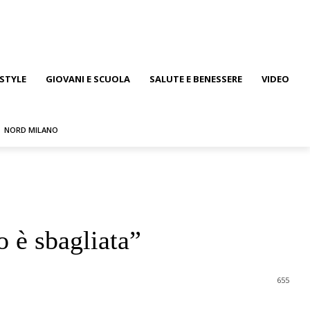
ESTYLE
GIOVANI E SCUOLA
SALUTE E BENESSERE
VIDEO
NORD MILANO
 è sbagliata”
655