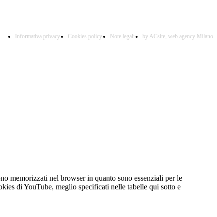
Informativa privacy
Cookies policy
Note legali
by ACsite, web agency Milano
X
o indistintamente tutti i cookies.
gono memorizzati nel browser in quanto sono essenziali per le
okies di YouTube, meglio specificati nelle tabelle qui sotto e