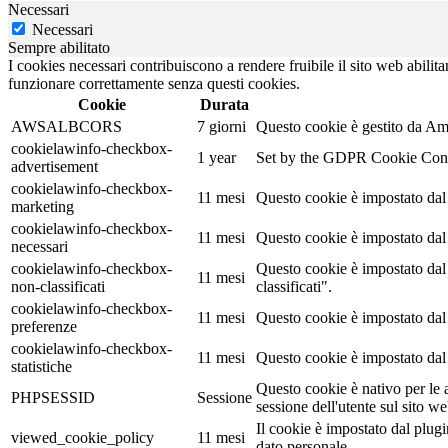
Necessari
Necessari
Sempre abilitato
I cookies necessari contribuiscono a rendere fruibile il sito web abilita
funzionare correttamente senza questi cookies.
Cookie
Durata
AWSALBCORS
7 giorni
Questo cookie è gestito da Ama
cookielawinfo-checkbox-
1 year
Set by the GDPR Cookie Consent
advertisement
cookielawinfo-checkbox-
11 mesi
Questo cookie è impostato dal
marketing
cookielawinfo-checkbox-
11 mesi
Questo cookie è impostato dal
necessari
cookielawinfo-checkbox-
Questo cookie è impostato dal
11 mesi
non-classificati
classificati".
cookielawinfo-checkbox-
11 mesi
Questo cookie è impostato dal 
preferenze
cookielawinfo-checkbox-
11 mesi
Questo cookie è impostato dal 
statistiche
Questo cookie è nativo per le a
PHPSESSID
Sessione
sessione dell'utente sul sito we
Il cookie è impostato dal plu
viewed_cookie_policy
11 mesi
dato personale.