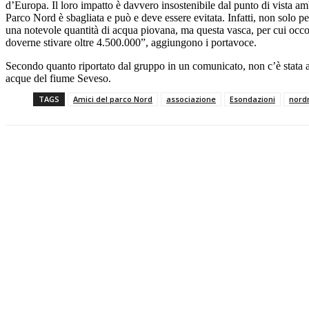
d’Europa. Il loro impatto è davvero insostenibile dal punto di vista amb
Parco Nord è sbagliata e può e deve essere evitata. Infatti, non solo p
una notevole quantità di acqua piovana, ma questa vasca, per cui occor
doverne stivare oltre 4.500.000”, aggiungono i portavoce.
Secondo quanto riportato dal gruppo in un comunicato, non c’è stata al
acque del fiume Seveso.
TAGS
Amici del parco Nord
associazione
Esondazioni
nord
Condividi