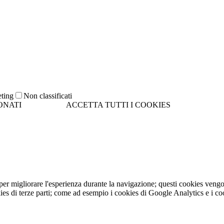
ionamento e cookies di terze parti.
cookies tecnici. Cliccando su "ACCETTA TUTTI I COOKIES" si accettan
one senza cookies.
ting
Non classificati
ONATI
ACCETTA TUTTI I COOKIES
 per migliorare l'esperienza durante la navigazione; questi cookies ven
kies di terze parti; come ad esempio i cookies di Google Analytics e i co