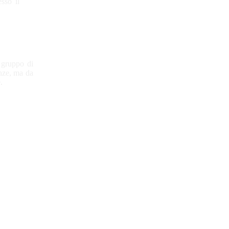
sso il
 gruppo di
enze, ma da
.