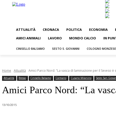
ATTUALITÀ
CRONACA
POLITICA
ECONOMIA
AMICI ANIMALI
LAVORO
MONDO CALCIO
IN PUN
CINISELLO BALSAMO
SESTO S. GIOVANNI
COLOGNO MONZESE
Home
Attualità
Amici Parco Nord: "La vasca di laminazione per il Seveso è 
Attualità
Bresso
Cinisello Balsamo
Cormano
Cusano Milanino
Sesto San Giova
Amici Parco Nord: “La vasca
13/10/2015