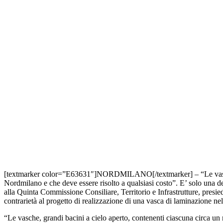
Condividi
[textmarker color=”E63631″]NORDMILANO[/textmarker] – “Le vasche di
Nordmilano e che deve essere risolto a qualsiasi costo”. E’ solo una 
alla Quinta Commissione Consiliare, Territorio e Infrastrutture, presi
contrarietà al progetto di realizzazione di una vasca di laminazione n
“Le vasche, grandi bacini a cielo aperto, contenenti ciascuna circa un m