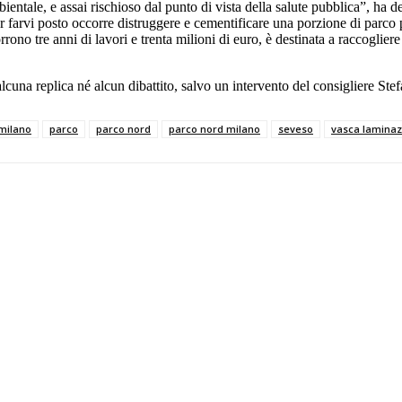
ientale, e assai rischioso dal punto di vista della salute pubblica”, ha d
er farvi posto occorre distruggere e cementificare una porzione di parco 
rono tre anni di lavori e trenta milioni di euro, è destinata a raccoglie
cuna replica né alcun dibattito, salvo un intervento del consigliere Ste
milano
parco
parco nord
parco nord milano
seveso
vasca laminaz