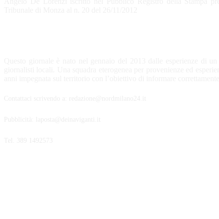
Angelo De Lorenzi iscritto nel Pubblico Registro della Stampa pre
Tribunale di Monza al n. 20 del 26/11/2012
CHI SIAMO
Questo giornale è nato nel gennaio del 2013 dalle esperienze di un
giornalisti locali. Una squadra eterogenea per provenienze ed esperi
anni impegnata sul territorio con l’obiettivo di informare correttamente
Contattaci scrivendo a: redazione@nordmilano24.it
Pubblicità: laposta@deinaviganti.it
Tel. 389 1492573
SEGUICI