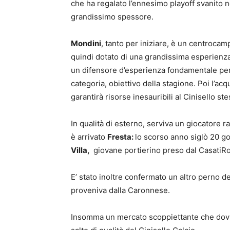
che ha regalato l’ennesimo playoff svanito n
grandissimo spessore.
Mondini
, tanto per iniziare, è un centrocamp
quindi dotato di una grandissima esperienz
un difensore d’esperienza fondamentale per l’
categoria, obiettivo della stagione. Poi l’acq
garantirà risorse inesauribili al Cinisello ste
In qualità di esterno, serviva un giocatore
è arrivato
Fresta:
lo scorso anno siglò 20 gol
Villa,
giovane portierino preso dal CasatiR
E’ stato inoltre confermato un altro perno d
proveniva dalla Caronnese.
Insomma un mercato scoppiettante che dovrà p