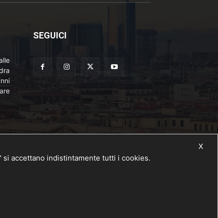
SEGUICI
lle
adra
nni
are
X
 accettano indistintamente tutti i cookies.