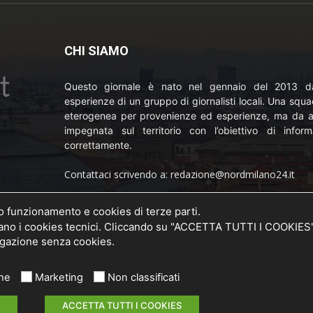
CHI SIAMO
Questo giornale è nato nel gennaio del 2013 da
esperienze di un gruppo di giornalisti locali. Una squ
eterogenea per provenienze ed esperienze, ma da a
impegnata sul territorio con l’obiettivo di inform
correttamente.
Contattaci scrivendo a: redazione@nordmilano24.it
Pubblicità: laposta@deinaviganti.it
uo funzionamento e cookies di terze parti.
o della
 i cookies tecnici. Cliccando su "ACCETTA TUTTI I COOKIES" si
20 del
Tel. 389 1492573
vigazione senza cookies.
che
Marketing
Non classificati
ACCETTA TUTTI I COOKIES