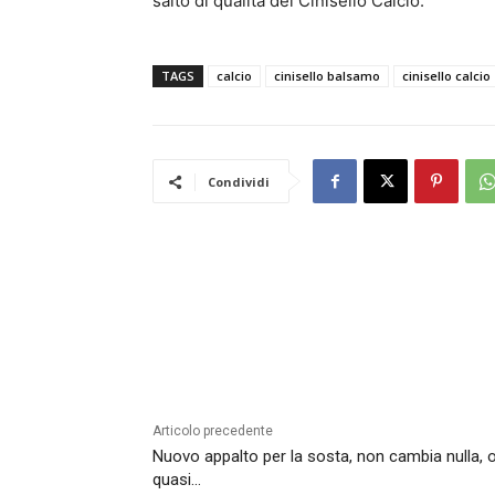
salto di qualità del Cinisello Calcio.
TAGS
calcio
cinisello balsamo
cinisello calcio
Condividi
Articolo precedente
Nuovo appalto per la sosta, non cambia nulla, 
quasi…