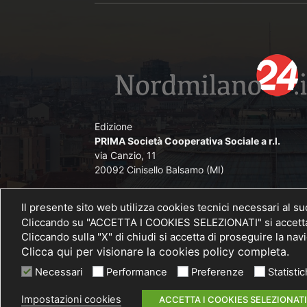
Edizione
PRIMA Società Cooperativa Sociale a r.l.
via Canzio, 11
20092 Cinisello Balsamo (MI)
Direttore Responsabile
Il presente sito web utilizza cookies tecnici necessari al s
Angelo De Lorenzi iscritto nel Pubblico Registr
Cliccando su "ACCETTA I COOKIES SELEZIONATI" si accettano
Stampa presso il Tribunale di Monza al n. 
Cliccando sulla "X" di chiudi si accetta di proseguire la na
26/11/2012
Clicca qui per visionare la cookies policy completa.
Necessari
Performance
Preferenze
Statisti
Impostazioni cookies
ACCETTA I COOKIES SELEZIONATI