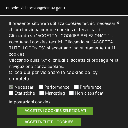
Pubblicità: laposta@deinaviganti.it
Tel. 389 1492573
X
Il presente sito web utilizza cookies tecnici necessari
al suo funzionamento e cookies di terze parti.
Cliccando su "ACCETTA I COOKIES SELEZIONATI" si
accettano i cookies tecnici. Cliccando su "ACCETTA
SEGUICI
TUTTI I COOKIES" si accettano indistintamente tutti i
cookies.
Cliccando sulla "X" di chiudi si accetta di proseguire la
navigazione senza cookies.
Clicca qui per visionare la cookies policy
completa.
Necessari
Performance
Preferenze
Statistiche
Marketing
Non classificati
Impostazioni cookies
© 2021 PRIMA Società Cooperativa Sociale a r.l. - P. IVA / C.F.
03075750962
ACCETTA I COOKIES SELEZIONATI
Informativa privacy
Cookies policy
Note legali
ACCETTA TUTTI I COOKIES
by ACsite, web agency Milano