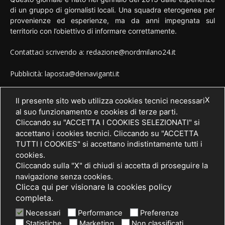
di un gruppo di giornalisti locali. Una squadra eterogenea per
provenienze ed esperienze, ma da anni impegnata sul
territorio con l’obiettivo di informare correttamente.
Contattaci scrivendo a: redazione@nordmilano24.it
Pubblicità: laposta@deinaviganti.it
Tel. 389 1492573
X
Il presente sito web utilizza cookies tecnici necessari
al suo funzionamento e cookies di terze parti.
Cliccando su "ACCETTA I COOKIES SELEZIONATI" si
accettano i cookies tecnici. Cliccando su "ACCETTA
SEGUICI
TUTTI I COOKIES" si accettano indistintamente tutti i
cookies.
Cliccando sulla "X" di chiudi si accetta di proseguire la
navigazione senza cookies.
Clicca qui per visionare la cookies policy
completa.
Necessari
Performance
Preferenze
Statistiche
Marketing
Non classificati