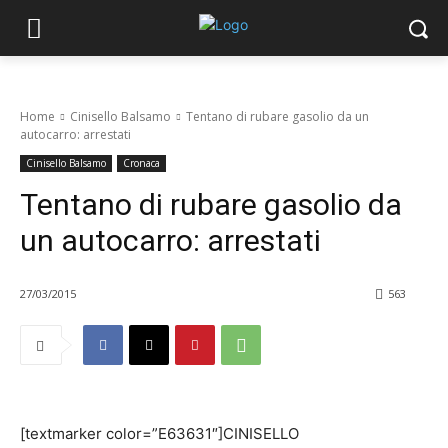
Home
Cinisello Balsamo
Tentano di rubare gasolio da un
autocarro: arrestati
Cinisello Balsamo
Cronaca
Tentano di rubare gasolio da
un autocarro: arrestati
27/03/2015
563
[textmarker color=”E63631″]CINISELLO