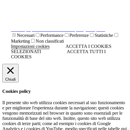
accettano i cookies tecnici. Cliccando su "ACCETTA
TUTTI I COOKIES" si accettano indistintamente tutti i
cookies.
Cliccando sulla "X" di chiudi si accetta di proseguire la
navigazione senza cookies.
Clicca qui per visionare la cookies policy completa.
Necessari
Performance
Preferenze
Statistiche
Marketing
Non classificati
Impostazioni cookies
ACCETTA I COOKIES
SELEZIONATI
ACCETTA TUTTI I
COOKIES
Chiudi
Cookies policy
Il presente sito web utilizza cookies necessari al suo funzionamento
e per migliorare l'esperienza durante la navigazione; questi cookies
vengono memorizzati nel browser in quanto sono essenziali per le
funzionalità di base del sito web. Inoltre, questo sito web utilizza
cookies di terze parti; come ad esempio i cookies di Google
Analytics e i cookies di YouTube, meglio specificati nelle tabelle qui