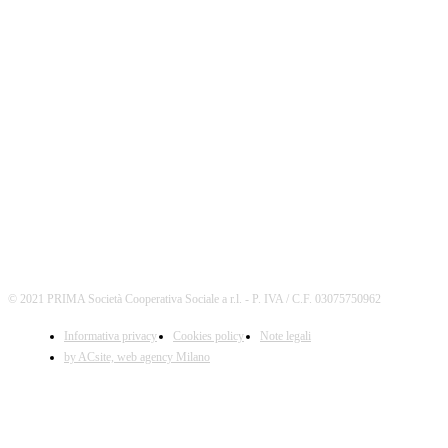
SEGUICI
© 2021 PRIMA Società Cooperativa Sociale a r.l. - P. IVA / C.F. 03075750962
Informativa privacy
Cookies policy
Note legali
by ACsite, web agency Milano
X
Il presente sito web utilizza cookies tecnici necessari al
suo funzionamento e cookies di terze parti.
Cliccando su "ACCETTA I COOKIES SELEZIONATI" si