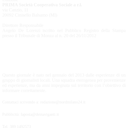
PRIMA Società Cooperativa Sociale a r.l.
via Canzio, 11
20092 Cinisello Balsamo (MI)
Direttore Responsabile
Angelo De Lorenzi iscritto nel Pubblico Registro della Stampa
presso il Tribunale di Monza al n. 20 del 26/11/2012
CHI SIAMO
Questo giornale è nato nel gennaio del 2013 dalle esperienze di un
gruppo di giornalisti locali. Una squadra eterogenea per provenienze
ed esperienze, ma da anni impegnata sul territorio con l’obiettivo di
informare correttamente.
Contattaci scrivendo a: redazione@nordmilano24.it
Pubblicità: laposta@deinaviganti.it
Tel. 389 1492573