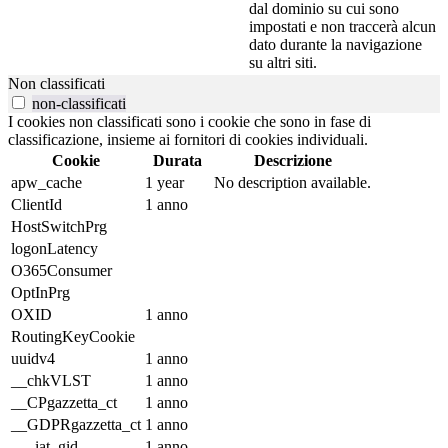
dal dominio su cui sono
impostati e non traccerà alcun
dato durante la navigazione
su altri siti.
Non classificati
non-classificati
I cookies non classificati sono i cookie che sono in fase di
classificazione, insieme ai fornitori di cookies individuali.
Cookie
Durata
Descrizione
apw_cache
1 year
No description available.
ClientId
1 anno
HostSwitchPrg
logonLatency
O365Consumer
OptInPrg
OXID
1 anno
RoutingKeyCookie
uuidv4
1 anno
__chkVLST
1 anno
__CPgazzetta_ct
1 anno
__GDPRgazzetta_ct
1 anno
___iat_gid
1 anno