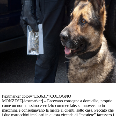
[textmarker color=”E63631″]COLOGNO
MONZESE[/textmarker] – Facevano consegne a domicilio, proprio
come un normalissimo esercizio commerciale: si muovevano in
macchina e consegnavano la merce ai clienti, sotto casa. Peccato che
i due marocchini implicati in questa vicenda di “mestiere” facessero i