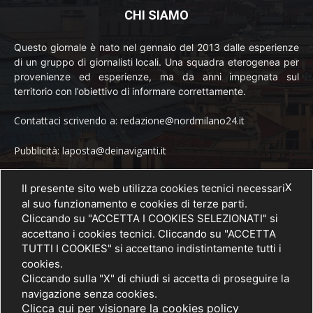
CHI SIAMO
Questo giornale è nato nel gennaio del 2013 dalle esperienze
di un gruppo di giornalisti locali. Una squadra eterogenea per
provenienze ed esperienze, ma da anni impegnata sul
territorio con l’obiettivo di informare correttamente.
Contattaci scrivendo a: redazione@nordmilano24.it
Pubblicità: laposta@deinaviganti.it
Tel. 389 1492573
X
Il presente sito web utilizza cookies tecnici necessari
al suo funzionamento e cookies di terze parti.
Cliccando su "ACCETTA I COOKIES SELEZIONATI" si
accettano i cookies tecnici. Cliccando su "ACCETTA
SEGUICI
TUTTI I COOKIES" si accettano indistintamente tutti i
cookies.
Cliccando sulla "X" di chiudi si accetta di proseguire la
navigazione senza cookies.
Clicca qui per visionare la cookies policy