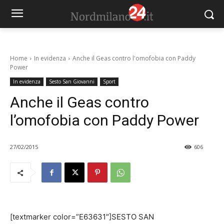
Home
In evidenza
Anche il Geas contro l'omofobia con Paddy
Power
In evidenza
Sesto San Giovanni
Sport
Anche il Geas contro
l’omofobia con Paddy Power
27/02/2015
606
[textmarker color=”E63631″]SESTO SAN