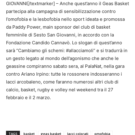
GIOVANNI[/textmarker] – Anche quest’anno il Geas Basket
partecipa alla campagna di sensibilizzazione contro
l’omofobia e la lesbofobia nello sport ideata e promossa
da Paddy Power, main sponsor del club di basket
femminile di Sesto San Giovanni, in accordo con la
Fondazione Candido Cannavò. Lo slogan di quest’anno
sarà “Cambiamo gli schemi: #allacciamoli” e si tradurrà in
un gesto legato al mondo dell’agonismo che anche le
geassine compiranno sabato sera, al PalaNat, nella gara
contro Ariano Irpino: tutte le rossonere indosseranno i
lacci arcobaleno, come faranno numerosi altri club di
calcio, basket, rugby e volley nel weekend tra il 27
febbraio e il 2 marzo.
TAGS
basket
geas basket
lacci colorati
omofobia