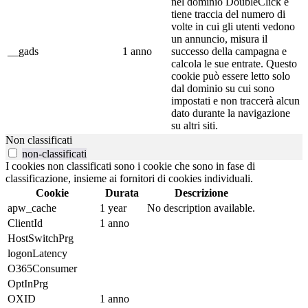
nel dominio DoubleClick e
tiene traccia del numero di
volte in cui gli utenti vedono
un annuncio, misura il
__gads
1 anno
successo della campagna e
calcola le sue entrate. Questo
cookie può essere letto solo
dal dominio su cui sono
impostati e non traccerà alcun
dato durante la navigazione
su altri siti.
Non classificati
non-classificati
I cookies non classificati sono i cookie che sono in fase di
classificazione, insieme ai fornitori di cookies individuali.
Cookie
Durata
Descrizione
apw_cache
1 year
No description available.
ClientId
1 anno
HostSwitchPrg
logonLatency
O365Consumer
OptInPrg
OXID
1 anno