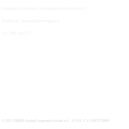
Contattaci scrivendo a: redazione@nordmilano24.it
Pubblicità: laposta@deinaviganti.it
Tel. 389 1492573
SEGUICI
© 2021 PRIMA Società Cooperativa Sociale a r.l. - P. IVA / C.F. 03075750962