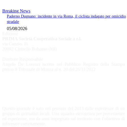
Breaking News
Paderno Dugnano: incidente in via Roma, il ciclista indagato per omicidio
stradale
05/08/2026
Edizione
PRIMA Società Cooperativa Sociale a r.l.
via Canzio, 11
20092 Cinisello Balsamo (MI)
Direttore Responsabile
Angelo De Lorenzi iscritto nel Pubblico Registro della Stampa
presso il Tribunale di Monza al n. 20 del 26/11/2012
CHI SIAMO
Questo giornale è nato nel gennaio del 2013 dalle esperienze di un
gruppo di giornalisti locali. Una squadra eterogenea per provenienze
ed esperienze, ma da anni impegnata sul territorio con l’obiettivo di
informare correttamente.