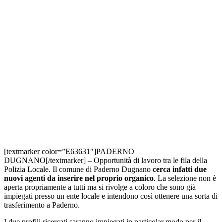
[textmarker color=”E63631″]PADERNO
DUGNANO[/textmarker] – Opportunità di lavoro tra le fila della
Polizia Locale. Il comune di Paderno Dugnano
cerca infatti due
nuovi agenti da inserire nel proprio organico
. La selezione non è
aperta propriamente a tutti ma si rivolge a coloro che sono già
impiegati presso un ente locale e intendono così ottenere una sorta di
trasferimento a Paderno.
I due profili ricercati saranno impiegati in particolar modo per il