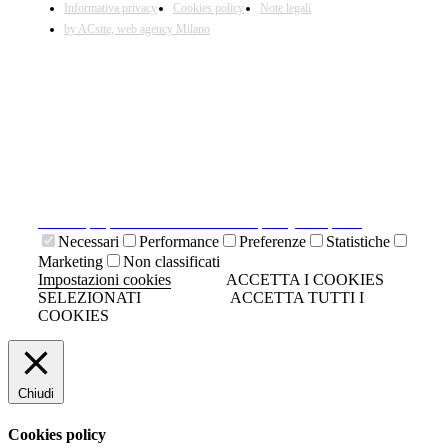
Informativa privacy
Cookies policy
Note legali
by ACsite, web agency Milano
X
Il presente sito web utilizza cookies tecnici necessari al
suo funzionamento e cookies di terze parti.
Cliccando su "ACCETTA I COOKIES SELEZIONATI" si
accettano i cookies tecnici. Cliccando su "ACCETTA
TUTTI I COOKIES" si accettano indistintamente tutti i
cookies.
Cliccando sulla "X" di chiudi si accetta di proseguire la
navigazione senza cookies.
Clicca qui per visionare la cookies policy completa.
Necessari
Performance
Preferenze
Statistiche
Marketing
Non classificati
Impostazioni cookies
ACCETTA I COOKIES
SELEZIONATI
ACCETTA TUTTI I
COOKIES
Chiudi
Cookies policy