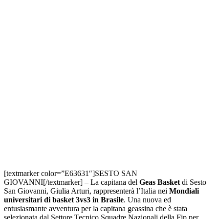
[textmarker color=”E63631″]SESTO SAN
GIOVANNI[/textmarker] – La capitana del
Geas Basket
di Sesto
San Giovanni, Giulia Arturi, rappresenterà l’Italia nei
Mondiali
universitari di basket 3vs3 in Brasile
. Una nuova ed
entusiasmante avventura per la capitana geassina che è stata
selezionata dal Settore Tecnico Squadre Nazionali della Fip per