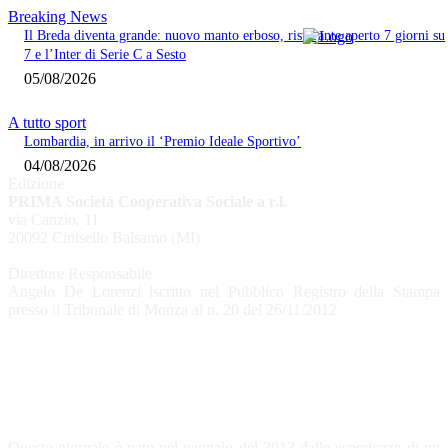
Breaking News
Il Breda diventa grande: nuovo manto erboso, ristorante aperto 7 giorni su
7 e l’Inter di Serie C a Sesto
05/08/2026
A tutto sport
Lombardia, in arrivo il ‘Premio Ideale Sportivo’
04/08/2026
Edizione
PRIMA Società Cooperativa Sociale a r.l.
via Canzio, 11
20092 Cinisello Balsamo (MI)
Direttore Responsabile
Angelo De Lorenzi iscritto nel Pubblico Registro della Stampa
presso il Tribunale di Monza al n. 20 del 26/11/2012
CHI SIAMO
Questo giornale è nato nel gennaio del 2013 dalle esperienze di un