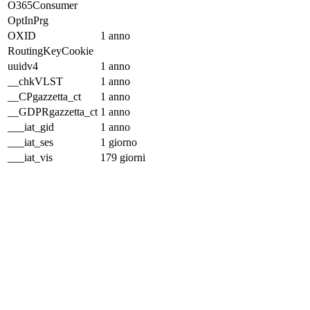
O365Consumer
OptInPrg
OXID
1 anno
RoutingKeyCookie
uuidv4
1 anno
__chkVLST
1 anno
__CPgazzetta_ct
1 anno
__GDPRgazzetta_ct
1 anno
___iat_gid
1 anno
___iat_ses
1 giorno
___iat_vis
179 giorni