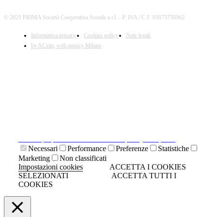
© 2021 PRIMA Società Cooperativa Sociale a r.l. - P. IVA / C.F. 03075750962
Informativa privacy
Cookies policy
Note legali
by ACsite, web agency Milano
X
Il presente sito web utilizza cookies tecnici necessari al
suo funzionamento e cookies di terze parti.
Cliccando su "ACCETTA I COOKIES SELEZIONATI" si
accettano i cookies tecnici. Cliccando su "ACCETTA
TUTTI I COOKIES" si accettano indistintamente tutti i
cookies.
Cliccando sulla "X" di chiudi si accetta di proseguire la
navigazione senza cookies.
Clicca qui per visionare la cookies policy completa.
Necessari
Performance
Preferenze
Statistiche
Marketing
Non classificati
Impostazioni cookies
ACCETTA I COOKIES
SELEZIONATI
ACCETTA TUTTI I
COOKIES