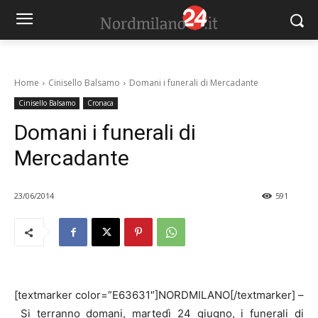
Home
Cinisello Balsamo
Domani i funerali di Mercadante
Cinisello Balsamo
Cronaca
Domani i funerali di
Mercadante
23/06/2014
591
[textmarker color=”E63631″]NORDMILANO[/textmarker] –
Si terranno domani, martedì 24 giugno, i funerali di