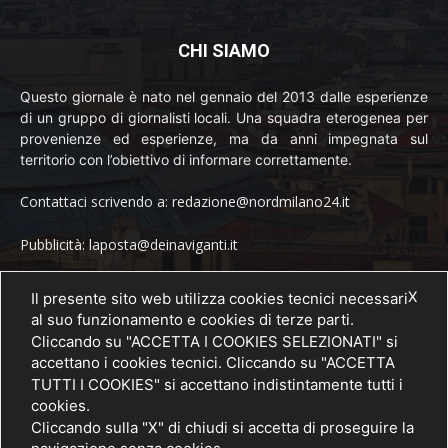
CHI SIAMO
Questo giornale è nato nel gennaio del 2013 dalle esperienze
di un gruppo di giornalisti locali. Una squadra eterogenea per
provenienze ed esperienze, ma da anni impegnata sul
territorio con l’obiettivo di informare correttamente.
Contattaci scrivendo a: redazione@nordmilano24.it
Pubblicità: laposta@deinaviganti.it
Tel. 389 1492573
X
Il presente sito web utilizza cookies tecnici necessari
al suo funzionamento e cookies di terze parti.
Cliccando su "ACCETTA I COOKIES SELEZIONATI" si
accettano i cookies tecnici. Cliccando su "ACCETTA
SEGUICI
TUTTI I COOKIES" si accettano indistintamente tutti i
cookies.
Cliccando sulla "X" di chiudi si accetta di proseguire la