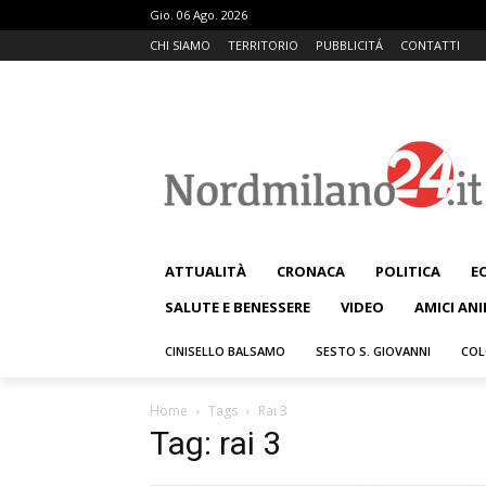
Gio. 06 Ago. 2026
CHI SIAMO
TERRITORIO
PUBBLICITÁ
CONTATTI
ATTUALITÀ
CRONACA
POLITICA
E
SALUTE E BENESSERE
VIDEO
AMICI ANI
CINISELLO BALSAMO
SESTO S. GIOVANNI
COL
Home
Tags
Rai 3
Tag: rai 3