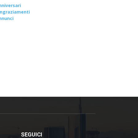
nniversari
ingraziamenti
nnunci
SEGUICI