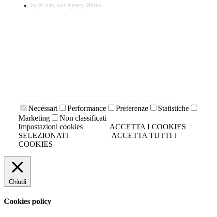
by ACsite, web agency Milano
X
Il presente sito web utilizza cookies tecnici necessari al
suo funzionamento e cookies di terze parti.
Cliccando su "ACCETTA I COOKIES SELEZIONATI" si
accettano i cookies tecnici. Cliccando su "ACCETTA
TUTTI I COOKIES" si accettano indistintamente tutti i
cookies.
Cliccando sulla "X" di chiudi si accetta di proseguire la
navigazione senza cookies.
Clicca qui per visionare la cookies policy completa.
Necessari
Performance
Preferenze
Statistiche
Marketing
Non classificati
Impostazioni cookies
ACCETTA I COOKIES
SELEZIONATI
ACCETTA TUTTI I
COOKIES
Chiudi
Cookies policy