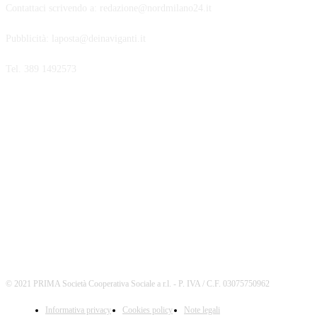
Contattaci scrivendo a: redazione@nordmilano24.it
Pubblicità: laposta@deinaviganti.it
Tel. 389 1492573
SEGUICI
© 2021 PRIMA Società Cooperativa Sociale a r.l. - P. IVA / C.F. 03075750962
Informativa privacy
Cookies policy
Note legali