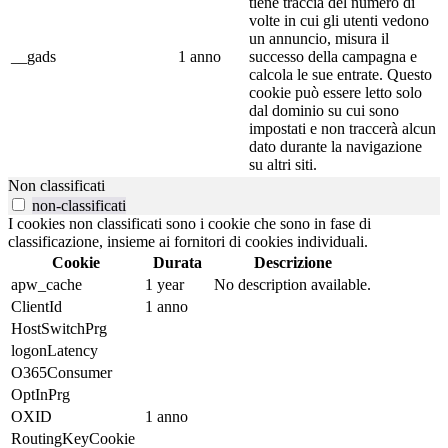
tiene traccia del numero di
volte in cui gli utenti vedono
un annuncio, misura il
__gads
1 anno
successo della campagna e
calcola le sue entrate. Questo
cookie può essere letto solo
dal dominio su cui sono
impostati e non traccerà alcun
dato durante la navigazione
su altri siti.
Non classificati
non-classificati
I cookies non classificati sono i cookie che sono in fase di
classificazione, insieme ai fornitori di cookies individuali.
Cookie
Durata
Descrizione
apw_cache
1 year
No description available.
ClientId
1 anno
HostSwitchPrg
logonLatency
O365Consumer
OptInPrg
OXID
1 anno
RoutingKeyCookie