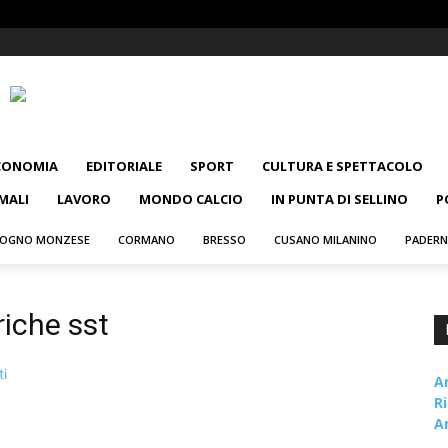
CONOMIA
EDITORIALE
SPORT
CULTURA E SPETTACOLO
MALI
LAVORO
MONDO CALCIO
IN PUNTA DI SELLINO
P
OGNO MONZESE
CORMANO
BRESSO
CUSANO MILANINO
PADER
riche sst
A
R
A