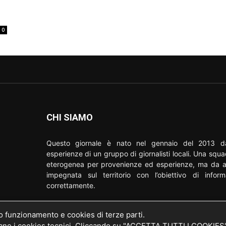
0
CHI SIAMO
Questo giornale è nato nel gennaio del 2013 da
esperienze di un gruppo di giornalisti locali. Una squ
eterogenea per provenienze ed esperienze, ma da a
impegnata sul territorio con l’obiettivo di inform
correttamente.
Contattaci scrivendo a: redazione@nordmilano24.it
o della
uo funzionamento e cookies di terze parti.
20 del
 i cookies tecnici. Cliccando su "ACCETTA TUTTI I COOKIES" si