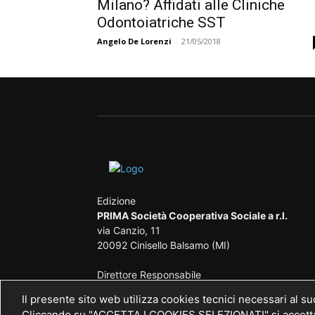
Milano? Affidati alle Cliniche
Odontoiatriche SST
Angelo De Lorenzi
-
21/05/2018
Edizione
PRIMA Società Cooperativa Sociale a r.l.
via Canzio, 11
20092 Cinisello Balsamo (MI)
Direttore Responsabile
Angelo De Lorenzi iscritto nel Pubblico Registr
Il presente sito web utilizza cookies tecnici necessari al s
Stampa presso il Tribunale di Monza al n. 
Cliccando su "ACCETTA I COOKIES SELEZIONATI" si accettano