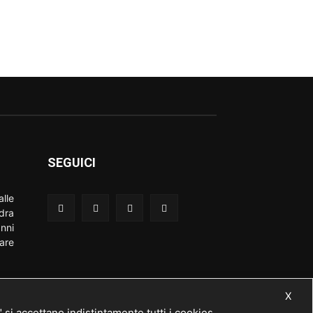
SEGUICI
lle
adra
nni
are
X
 accettano indistintamente tutti i cookies.