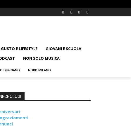
GUSTO E LIFESTYLE
GIOVANI E SCUOLA
ODCAST
NON SOLO MUSICA
NO DUGNANO
NORD MILANO
NECROLOGI
nniversari
ingraziamenti
nnunci