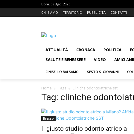
Dom. 09 Ago. 2026
CHI SIAMO
TERRITORIO
PUBBLICITÁ
CONTATTI
ATTUALITÀ
CRONACA
POLITICA
E
SALUTE E BENESSERE
VIDEO
AMICI ANI
CINISELLO BALSAMO
SESTO S. GIOVANNI
COL
Home
Tags
Cliniche odontoiatriche sst
Tag: cliniche odontoiat
Bresso
Il giusto studio odontoiatrico a