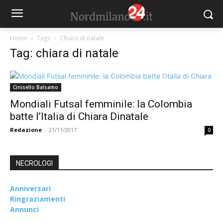
Home
Tags
Chiara di natale
Tag: chiara di natale
Cinisello Balsamo
Mondiali Futsal femminile: la Colombia
batte l’Italia di Chiara Dinatale
Redazione
-
21/11/2017
0
NECROLOGI
Anniversari
Ringraziamenti
Annunci