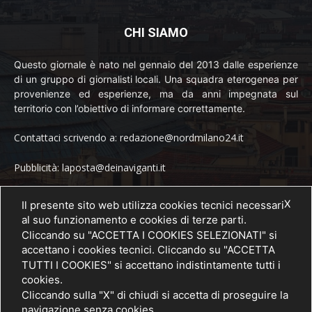
CHI SIAMO
Questo giornale è nato nel gennaio del 2013 dalle esperienze
di un gruppo di giornalisti locali. Una squadra eterogenea per
provenienze ed esperienze, ma da anni impegnata sul
territorio con l’obiettivo di informare correttamente.
Contattaci scrivendo a: redazione@nordmilano24.it
Pubblicità: laposta@deinaviganti.it
Tel. 389 1492573
X
Il presente sito web utilizza cookies tecnici necessari
al suo funzionamento e cookies di terze parti.
Cliccando su "ACCETTA I COOKIES SELEZIONATI" si
accettano i cookies tecnici. Cliccando su "ACCETTA
SEGUICI
TUTTI I COOKIES" si accettano indistintamente tutti i
cookies.
Cliccando sulla "X" di chiudi si accetta di proseguire la
navigazione senza cookies.