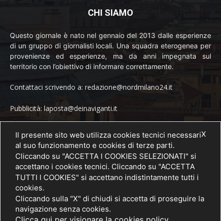
CHI SIAMO
Questo giornale è nato nel gennaio del 2013 dalle esperienze
di un gruppo di giornalisti locali. Una squadra eterogenea per
provenienze ed esperienze, ma da anni impegnata sul
territorio con l’obiettivo di informare correttamente.
Contattaci scrivendo a: redazione@nordmilano24.it
Pubblicità: laposta@deinaviganti.it
Tel. 389 1492573
X
Il presente sito web utilizza cookies tecnici necessari
al suo funzionamento e cookies di terze parti.
Cliccando su "ACCETTA I COOKIES SELEZIONATI" si
accettano i cookies tecnici. Cliccando su "ACCETTA
SEGUICI
TUTTI I COOKIES" si accettano indistintamente tutti i
cookies.
Cliccando sulla "X" di chiudi si accetta di proseguire la
navigazione senza cookies.
Clicca qui per visionare la cookies policy