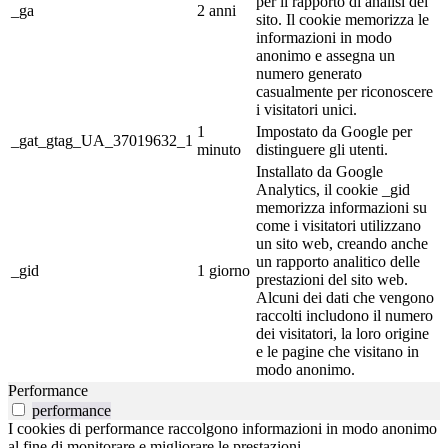
per il rapporto di analisi del
_ga
2 anni
sito. Il cookie memorizza le
informazioni in modo
anonimo e assegna un
numero generato
casualmente per riconoscere
i visitatori unici.
1
Impostato da Google per
_gat_gtag_UA_37019632_1
minuto
distinguere gli utenti.
Installato da Google
Analytics, il cookie _gid
memorizza informazioni su
come i visitatori utilizzano
un sito web, creando anche
un rapporto analitico delle
_gid
1 giorno
prestazioni del sito web.
Alcuni dei dati che vengono
raccolti includono il numero
dei visitatori, la loro origine
e le pagine che visitano in
modo anonimo.
Performance
performance
I cookies di performance raccolgono informazioni in modo anonimo
al fine di monitorare e migliorare le prestazioni.