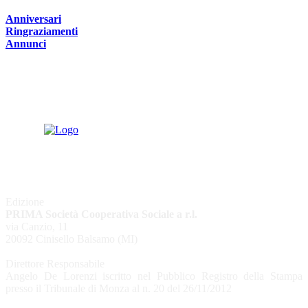
Anniversari
Ringraziamenti
Annunci
Edizione
PRIMA Società Cooperativa Sociale a r.l.
via Canzio, 11
20092 Cinisello Balsamo (MI)
Direttore Responsabile
Angelo De Lorenzi iscritto nel Pubblico Registro della Stampa
presso il Tribunale di Monza al n. 20 del 26/11/2012