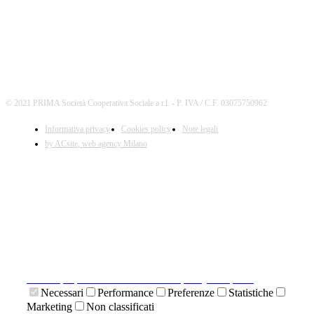
© 2021 PRIMA Società Cooperativa Sociale a r.l. - P. IVA / C.F. 03075750962
Informativa privacy
Cookies policy
Note legali
by ACsite, web agency Milano
X
Il presente sito web utilizza cookies tecnici necessari al
suo funzionamento e cookies di terze parti.
Cliccando su "ACCETTA I COOKIES SELEZIONATI" si
accettano i cookies tecnici. Cliccando su "ACCETTA
TUTTI I COOKIES" si accettano indistintamente tutti i
cookies.
Cliccando sulla "X" di chiudi si accetta di proseguire la
navigazione senza cookies.
Clicca qui per visionare la cookies policy completa.
Necessari
Performance
Preferenze
Statistiche
Marketing
Non classificati