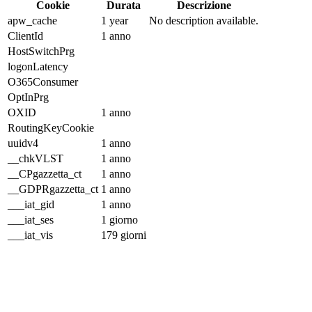
Cookie
Durata
Descrizione
apw_cache
1 year
No description available.
ClientId
1 anno
HostSwitchPrg
logonLatency
O365Consumer
OptInPrg
OXID
1 anno
RoutingKeyCookie
uuidv4
1 anno
__chkVLST
1 anno
__CPgazzetta_ct
1 anno
__GDPRgazzetta_ct
1 anno
___iat_gid
1 anno
___iat_ses
1 giorno
___iat_vis
179 giorni