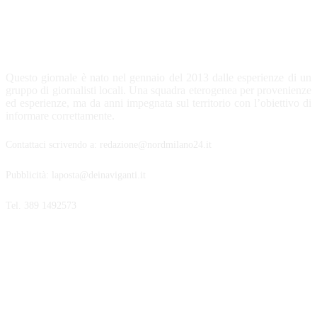
CHI SIAMO
Questo giornale è nato nel gennaio del 2013 dalle esperienze di un
gruppo di giornalisti locali. Una squadra eterogenea per provenienze
ed esperienze, ma da anni impegnata sul territorio con l’obiettivo di
informare correttamente.
Contattaci scrivendo a: redazione@nordmilano24.it
Pubblicità: laposta@deinaviganti.it
Tel. 389 1492573
SEGUICI