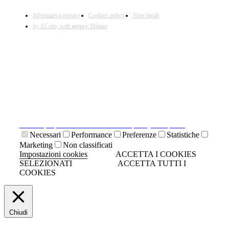
Informativa privacy
Cookies policy
Note legali
by ACsite, web agency Milano
X
Il presente sito web utilizza cookies tecnici necessari al
suo funzionamento e cookies di terze parti.
Cliccando su "ACCETTA I COOKIES SELEZIONATI" si
accettano i cookies tecnici. Cliccando su "ACCETTA
TUTTI I COOKIES" si accettano indistintamente tutti i
cookies.
Cliccando sulla "X" di chiudi si accetta di proseguire la
navigazione senza cookies.
Clicca qui per visionare la cookies policy completa.
Necessari
Performance
Preferenze
Statistiche
Marketing
Non classificati
Impostazioni cookies
ACCETTA I COOKIES
SELEZIONATI
ACCETTA TUTTI I
COOKIES
Chiudi