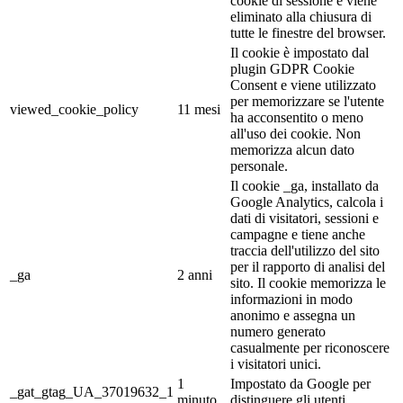
cookie di sessione e viene
eliminato alla chiusura di
tutte le finestre del browser.
Il cookie è impostato dal
plugin GDPR Cookie
Consent e viene utilizzato
per memorizzare se l'utente
viewed_cookie_policy
11 mesi
ha acconsentito o meno
all'uso dei cookie. Non
memorizza alcun dato
personale.
Il cookie _ga, installato da
Google Analytics, calcola i
dati di visitatori, sessioni e
campagne e tiene anche
traccia dell'utilizzo del sito
per il rapporto di analisi del
_ga
2 anni
sito. Il cookie memorizza le
informazioni in modo
anonimo e assegna un
numero generato
casualmente per riconoscere
i visitatori unici.
1
Impostato da Google per
_gat_gtag_UA_37019632_1
minuto
distinguere gli utenti.