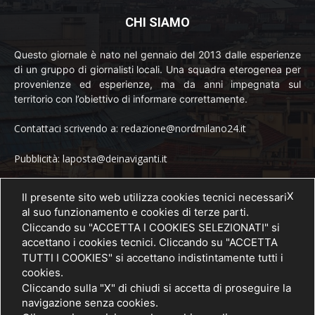
CHI SIAMO
Questo giornale è nato nel gennaio del 2013 dalle esperienze
di un gruppo di giornalisti locali. Una squadra eterogenea per
provenienze ed esperienze, ma da anni impegnata sul
territorio con l’obiettivo di informare correttamente.
Contattaci scrivendo a: redazione@nordmilano24.it
Pubblicità: laposta@deinaviganti.it
Tel. 389 1492573
X
Il presente sito web utilizza cookies tecnici necessari
al suo funzionamento e cookies di terze parti.
Cliccando su "ACCETTA I COOKIES SELEZIONATI" si
accettano i cookies tecnici. Cliccando su "ACCETTA
SEGUICI
TUTTI I COOKIES" si accettano indistintamente tutti i
cookies.
Cliccando sulla "X" di chiudi si accetta di proseguire la
navigazione senza cookies.