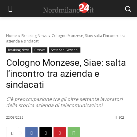
Home
Breaking News
Cologno Monzese, Siae: salta l'incontro tra
azienda e sindacati
Breaking News
Cronaca
Sesto San Giovanni
Cologno Monzese, Siae: salta
l’incontro tra azienda e
sindacati
C'è preoccupazione tra gli oltre settanta lavoratori
della storica azienda di telecomunicazioni
22/08/2025
902