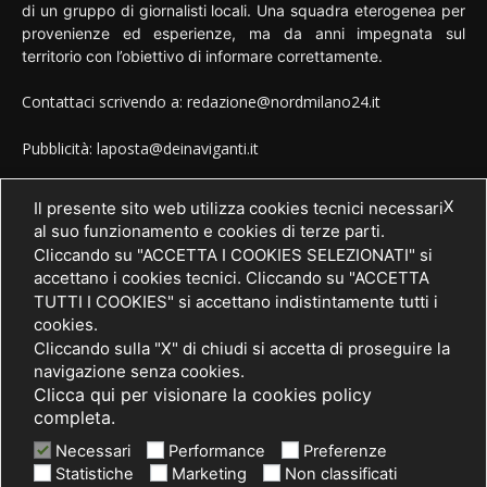
di un gruppo di giornalisti locali. Una squadra eterogenea per
provenienze ed esperienze, ma da anni impegnata sul
territorio con l’obiettivo di informare correttamente.
Contattaci scrivendo a: redazione@nordmilano24.it
Pubblicità: laposta@deinaviganti.it
Tel. 389 1492573
X
Il presente sito web utilizza cookies tecnici necessari
al suo funzionamento e cookies di terze parti.
Cliccando su "ACCETTA I COOKIES SELEZIONATI" si
accettano i cookies tecnici. Cliccando su "ACCETTA
SEGUICI
TUTTI I COOKIES" si accettano indistintamente tutti i
cookies.
Cliccando sulla "X" di chiudi si accetta di proseguire la
navigazione senza cookies.
Clicca qui per visionare la cookies policy
completa.
Necessari
Performance
Preferenze
Statistiche
Marketing
Non classificati