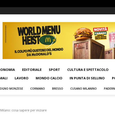
CONOMIA
EDITORIALE
SPORT
CULTURA E SPETTACOLO
MALI
LAVORO
MONDO CALCIO
IN PUNTA DI SELLINO
P
OGNO MONZESE
CORMANO
BRESSO
CUSANO MILANINO
PADER
a Milano: cosa sapere per iniziare