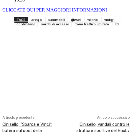
CLICCATE QUI PER MAGGIORI INFORMAZIONI
TAGS
area b
automobili
diesel
milano
motori
nordmilano
varchi di accesso
zona traffico limitato
ztl
Articolo precedente
Articolo successivo
Cinisello, “Sbarca e Vinci”:
Cinisello, vandali contro le
bufera sul post della
strutture sportive del Rugby