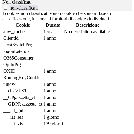
Non classificati
non-classificati
I cookies non classificati sono i cookie che sono in fase di
classificazione, insieme ai fornitori di cookies individuali.
Cookie
Durata
Descrizione
apw_cache
1 year
No description available.
ClientId
1 anno
HostSwitchPrg
logonLatency
O365Consumer
OptInPrg
OXID
1 anno
RoutingKeyCookie
uuidv4
1 anno
__chkVLST
1 anno
__CPgazzetta_ct
1 anno
__GDPRgazzetta_ct
1 anno
___iat_gid
1 anno
___iat_ses
1 giorno
___iat_vis
179 giorni