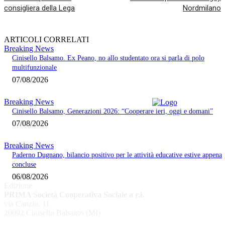
consigliera della Lega
Nordmilano
ARTICOLI CORRELATI
Breaking News
Cinisello Balsamo. Ex Peano, no allo studentato ora si parla di polo
multifunzionale
07/08/2026
Breaking News
Cinisello Balsamo, Generazioni 2026: “Cooperare ieri, oggi e domani”
07/08/2026
Breaking News
Paderno Dugnano, bilancio positivo per le attività educative estive appena
concluse
06/08/2026
Edizione
PRIMA Società Cooperativa Sociale a r.l.
via Canzio, 11
20092 Cinisello Balsamo (MI)