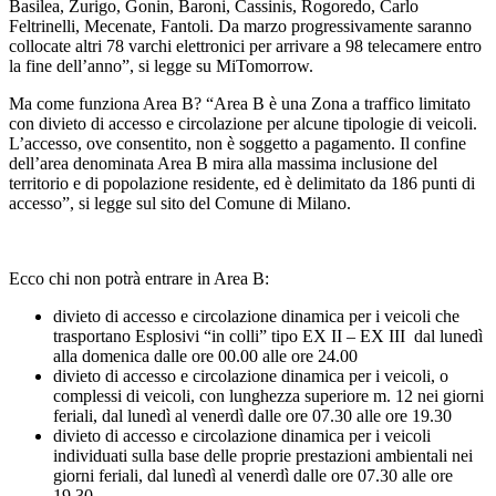
Basilea, Zurigo, Gonin, Baroni, Cassinis, Rogoredo, Carlo
Feltrinelli, Mecenate, Fantoli. Da marzo progressivamente saranno
collocate altri 78 varchi elettronici per arrivare a 98 telecamere entro
la fine dell’anno”, si legge su MiTomorrow.
Ma come funziona Area B? “Area B è una Zona a traffico limitato
con divieto di accesso e circolazione per alcune tipologie di veicoli.
L’accesso, ove consentito, non è soggetto a pagamento. Il confine
dell’area denominata Area B mira alla massima inclusione del
territorio e di popolazione residente, ed è delimitato da 186 punti di
accesso”, si legge sul sito del Comune di Milano.
Ecco chi non potrà entrare in Area B:
divieto di accesso e circolazione dinamica per i veicoli che
trasportano Esplosivi “in colli” tipo EX II – EX III dal lunedì
alla domenica dalle ore 00.00 alle ore 24.00
divieto di accesso e circolazione dinamica per i veicoli, o
complessi di veicoli, con lunghezza superiore m. 12 nei giorni
feriali, dal lunedì al venerdì dalle ore 07.30 alle ore 19.30
divieto di accesso e circolazione dinamica per i veicoli
individuati sulla base delle proprie prestazioni ambientali nei
giorni feriali, dal lunedì al venerdì dalle ore 07.30 alle ore
19.30