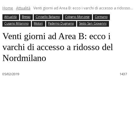
Home
Attualità
Venti giorni ad Area B: ecco i varchi di accesso a ridosso...
Attualità
Bresso
Cinisello Balsamo
Cologno Monzese
Cormano
Cusano Milanino
Motori
Paderno Dugnano
Sesto San Giovanni
Venti giorni ad Area B: ecco i
varchi di accesso a ridosso del
Nordmilano
05/02/2019
1437