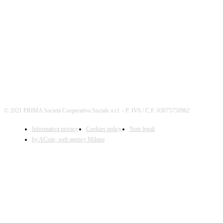
SEGUICI
© 2021 PRIMA Società Cooperativa Sociale a r.l. - P. IVA / C.F. 03075750962
Informativa privacy
Cookies policy
Note legali
by ACsite, web agency Milano
X
Il presente sito web utilizza cookies tecnici necessari al
suo funzionamento e cookies di terze parti.
Cliccando su "ACCETTA I COOKIES SELEZIONATI" si
accettano i cookies tecnici. Cliccando su "ACCETTA
TUTTI I COOKIES" si accettano indistintamente tutti i
cookies.
Cliccando sulla "X" di chiudi si accetta di proseguire la