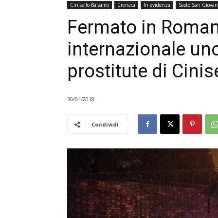
Cinisello Balsamo
Cronaca
In evidenza
Sesto San Giovan
Fermato in Roman
internazionale uno
prostitute di Cinis
30/04/2018
Condividi