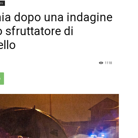
ni
ia dopo una indagine
 sfruttatore di
ello
1118