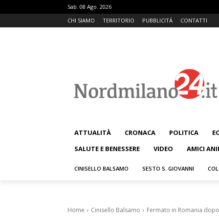
Sab. 08 Ago. 2026
CHI SIAMO
TERRITORIO
PUBBLICITÁ
CONTATTI
ATTUALITÀ
CRONACA
POLITICA
E
SALUTE E BENESSERE
VIDEO
AMICI ANI
CINISELLO BALSAMO
SESTO S. GIOVANNI
COL
Home
Cinisello Balsamo
Fermato in Romania dopo un