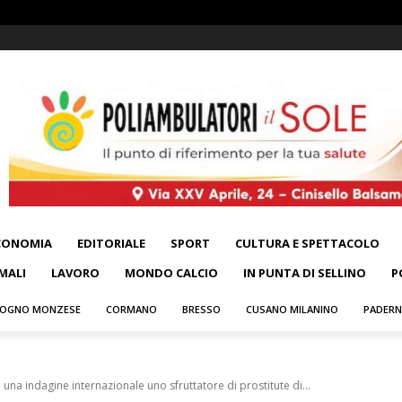
CONOMIA
EDITORIALE
SPORT
CULTURA E SPETTACOLO
MALI
LAVORO
MONDO CALCIO
IN PUNTA DI SELLINO
P
OGNO MONZESE
CORMANO
BRESSO
CUSANO MILANINO
PADER
a indagine internazionale uno sfruttatore di prostitute di...