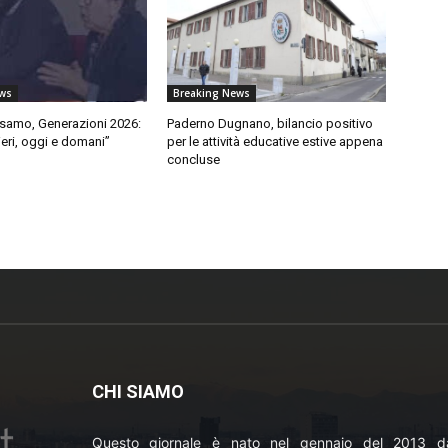
ws
Breaking News
lsamo, Generazioni 2026:
Paderno Dugnano, bilancio positivo
eri, oggi e domani”
per le attività educative estive appena
concluse
CHI SIAMO
Questo giornale è nato nel gennaio del 2013 da