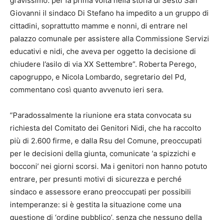
gravissimo: per la prima volta nella storia di Sesto San
Giovanni il sindaco Di Stefano ha impedito a un gruppo di
cittadini, soprattutto mamme e nonni, di entrare nel
palazzo comunale per assistere alla Commissione Servizi
educativi e nidi, che aveva per oggetto la decisione di
chiudere l’asilo di via XX Settembre”. Roberta Perego,
capogruppo, e Nicola Lombardo, segretario del Pd,
commentano così quanto avvenuto ieri sera.
“Paradossalmente la riunione era stata convocata su
richiesta del Comitato dei Genitori Nidi, che ha raccolto
più di 2.600 firme, e dalla Rsu del Comune, preoccupati
per le decisioni della giunta, comunicate ‘a spizzichi e
bocconi’ nei giorni scorsi. Ma i genitori non hanno potuto
entrare, per presunti motivi di sicurezza e perché
sindaco e assessore erano preoccupati per possibili
intemperanze: si è gestita la situazione come una
questione di ‘ordine pubblico’, senza che nessuno della