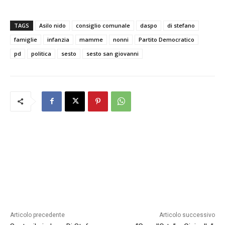
TAGS
Asilo nido
consiglio comunale
daspo
di stefano
famiglie
infanzia
mamme
nonni
Partito Democratico
pd
politica
sesto
sesto san giovanni
Articolo precedente
Articolo successivo