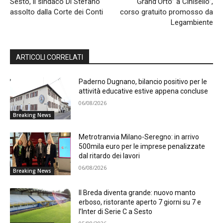
Sesto, il sindaco Di Stefano
“Grand’Orto” a Cinisello”,
assolto dalla Corte dei Conti
corso gratuito promosso da
Legambiente
ARTICOLI CORRELATI
Paderno Dugnano, bilancio positivo per le
attività educative estive appena concluse
06/08/2026
Breaking News
Metrotranvia Milano-Seregno: in arrivo
500mila euro per le imprese penalizzate
dal ritardo dei lavori
06/08/2026
Breaking News
Il Breda diventa grande: nuovo manto
erboso, ristorante aperto 7 giorni su 7 e
l’Inter di Serie C a Sesto