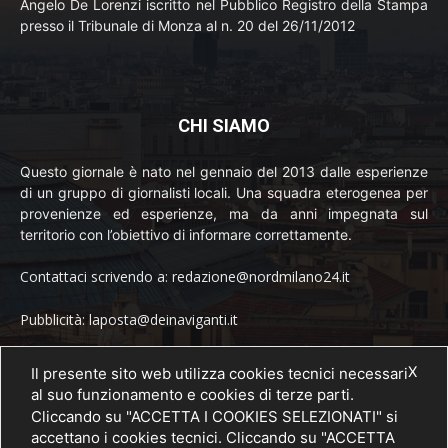
Angelo De Lorenzi iscritto nel Pubblico Registro della Stampa
presso il Tribunale di Monza al n. 20 del 26/11/2012
CHI SIAMO
Questo giornale è nato nel gennaio del 2013 dalle esperienze
di un gruppo di giornalisti locali. Una squadra eterogenea per
provenienze ed esperienze, ma da anni impegnata sul
territorio con l’obiettivo di informare correttamente.
Contattaci scrivendo a: redazione@nordmilano24.it
Pubblicità: laposta@deinaviganti.it
Tel. 389 1492573
X
Il presente sito web utilizza cookies tecnici necessari
al suo funzionamento e cookies di terze parti.
Cliccando su "ACCETTA I COOKIES SELEZIONATI" si
accettano i cookies tecnici. Cliccando su "ACCETTA
SEGUICI