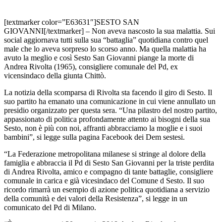
[textmarker color=”E63631″]SESTO SAN
GIOVANNI[/textmarker] – Non aveva nascosto la sua malattia. Sui
social aggiornava tutti sulla sua “battaglia” quotidiana contro quel
male che lo aveva sorpreso lo scorso anno. Ma quella malattia ha
avuto la meglio e così Sesto San Giovanni piange la morte di
Andrea Rivolta (1965), consigliere comunale del Pd, ex
vicensindaco della giunta Chittò.
La notizia della scomparsa di Rivolta sta facendo il giro di Sesto. Il
suo partito ha emanato una comunicazione in cui viene annullato un
presidio organizzato per questa sera. “Una pilastro del nostro partito,
appassionato di politica profondamente attento ai bisogni della sua
Sesto, non è più con noi, affranti abbracciamo la moglie e i suoi
bambini”, si legge sulla pagina Facebook dei Dem sestesi.
“La Federazione metropolitana milanese si stringe al dolore della
famiglia e abbraccia il Pd di Sesto San Giovanni per la triste perdita
di Andrea Rivolta, amico e compagno di tante battaglie, consigliere
comunale in carica e già vicesindaco del Comune d Sesto. Il suo
ricordo rimarrà un esempio di azione politica quotidiana a servizio
della comunità e dei valori della Resistenza”, si legge in un
comunicato del Pd di Milano.