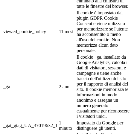
eliminato alla chiusura di
tutte le finestre del browser.
Il cookie è impostato dal
plugin GDPR Cookie
Consent e viene utilizzato
per memorizzare se l'utente
viewed_cookie_policy
11 mesi
ha acconsentito o meno
all'uso dei cookie. Non
memorizza alcun dato
personale.
Il cookie _ga, installato da
Google Analytics, calcola i
dati di visitatori, sessioni e
campagne e tiene anche
traccia dell'utilizzo del sito
per il rapporto di analisi del
_ga
2 anni
sito. Il cookie memorizza le
informazioni in modo
anonimo e assegna un
numero generato
casualmente per riconoscere
i visitatori unici.
1
Impostato da Google per
_gat_gtag_UA_37019632_1
minuto
distinguere gli utenti.