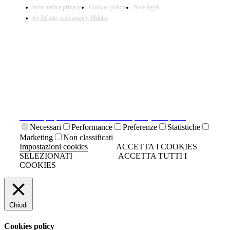
Informativa privacy
Cookies policy
Note legali
by ACsite, web agency Milano
X
Il presente sito web utilizza cookies tecnici necessari al
suo funzionamento e cookies di terze parti.
Cliccando su "ACCETTA I COOKIES SELEZIONATI" si
accettano i cookies tecnici. Cliccando su "ACCETTA
TUTTI I COOKIES" si accettano indistintamente tutti i
cookies.
Cliccando sulla "X" di chiudi si accetta di proseguire la
navigazione senza cookies.
Clicca qui per visionare la cookies policy completa.
Necessari
Performance
Preferenze
Statistiche
Marketing
Non classificati
Impostazioni cookies
ACCETTA I COOKIES
SELEZIONATI
ACCETTA TUTTI I
COOKIES
Chiudi
Cookies policy