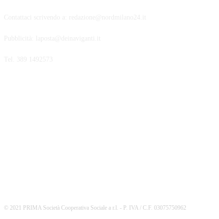
Contattaci scrivendo a: redazione@nordmilano24.it
Pubblicità: laposta@deinaviganti.it
Tel. 389 1492573
SEGUICI
© 2021 PRIMA Società Cooperativa Sociale a r.l. - P. IVA / C.F. 03075750962