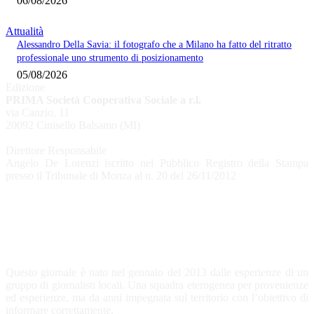
06/08/2026
Attualità
Alessandro Della Savia: il fotografo che a Milano ha fatto del ritratto
professionale uno strumento di posizionamento
05/08/2026
Edizione
PRIMA Società Cooperativa Sociale a r.l.
via Canzio, 11
20092 Cinisello Balsamo (MI)
Direttore Responsabile
Angelo De Lorenzi iscritto nel Pubblico Registro della Stampa
presso il Tribunale di Monza al n. 20 del 26/11/2012
CHI SIAMO
Questo giornale è nato nel gennaio del 2013 dalle esperienze di un
gruppo di giornalisti locali. Una squadra eterogenea per provenienze
ed esperienze, ma da anni impegnata sul territorio con l’obiettivo di
informare correttamente.