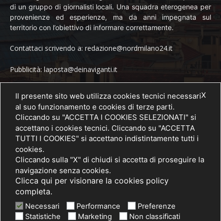
di un gruppo di giornalisti locali. Una squadra eterogenea per
provenienze ed esperienze, ma da anni impegnata sul
territorio con l’obiettivo di informare correttamente.
Contattaci scrivendo a: redazione@nordmilano24.it
Pubblicità: laposta@deinaviganti.it
Tel. 389 1492573
X
Il presente sito web utilizza cookies tecnici necessari
al suo funzionamento e cookies di terze parti.
Cliccando su "ACCETTA I COOKIES SELEZIONATI" si
accettano i cookies tecnici. Cliccando su "ACCETTA
SEGUICI
TUTTI I COOKIES" si accettano indistintamente tutti i
cookies.
Cliccando sulla "X" di chiudi si accetta di proseguire la
navigazione senza cookies.
Clicca qui per visionare la cookies policy
completa.
Necessari
Performance
Preferenze
Statistiche
Marketing
Non classificati