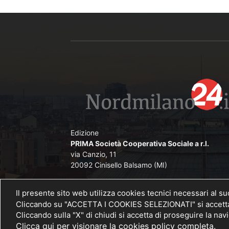
Edizione
PRIMA Società Cooperativa Sociale a r.l.
via Canzio, 11
20092 Cinisello Balsamo (MI)
Direttore Responsabile
Il presente sito web utilizza cookies tecnici necessari al s
Angelo De Lorenzi iscritto nel Pubblico Registr
Cliccando su "ACCETTA I COOKIES SELEZIONATI" si accettano
Stampa presso il Tribunale di Monza al n. 
Cliccando sulla "X" di chiudi si accetta di proseguire la na
26/11/2012
Clicca qui per visionare la cookies policy completa.