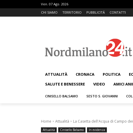
Ven. 07 Ago. 2026
CHI SIAMO
TERRITORIO
PUBBLICITÁ
CONTATTI
ATTUALITÀ
CRONACA
POLITICA
E
SALUTE E BENESSERE
VIDEO
AMICI ANI
CINISELLO BALSAMO
SESTO S. GIOVANNI
COL
Home
Attualità
La Casetta dell'Acqua di Campo dei 
Attualità
Cinisello Balsamo
In evidenza