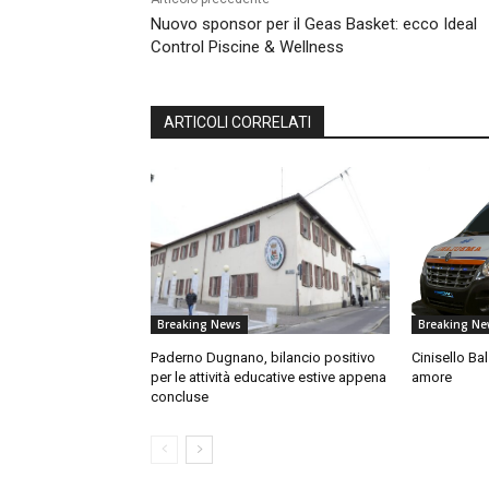
Nuovo sponsor per il Geas Basket: ecco Ideal
Control Piscine & Wellness
ARTICOLI CORRELATI
Breaking News
Breaking Ne
Paderno Dugnano, bilancio positivo
Cinisello Ba
per le attività educative estive appena
amore
concluse