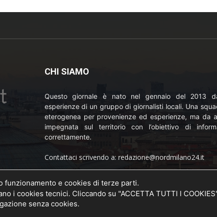
CHI SIAMO
Questo giornale è nato nel gennaio del 2013 da
esperienze di un gruppo di giornalisti locali. Una squ
eterogenea per provenienze ed esperienze, ma da a
impegnata sul territorio con l’obiettivo di inform
correttamente.
Contattaci scrivendo a: redazione@nordmilano24.it
Pubblicità: laposta@deinaviganti.it
uo funzionamento e cookies di terze parti.
o della
 i cookies tecnici. Cliccando su "ACCETTA TUTTI I COOKIES" si
20 del
Tel. 389 1492573
vigazione senza cookies.