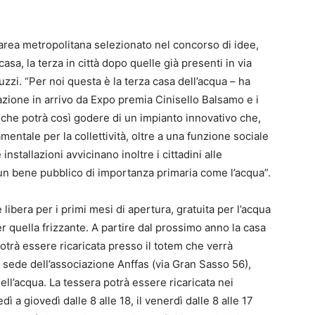
area metropolitana selezionato nel concorso di idee,
a, la terza in città dopo quelle già presenti in via
zzi. “Per noi questa è la terza casa dell’acqua – ha
azione in arrivo da Expo premia Cinisello Balsamo e i
tà, che potrà così godere di un impianto innovativo che,
mentale per la collettività, oltre a una funzione sociale
stallazioni avvicinano inoltre i cittadini alle
 un bene pubblico di importanza primaria come l’acqua”.
libera per i primi mesi di apertura, gratuita per l’acqua
per quella frizzante. A partire dal prossimo anno la casa
trà essere ricaricata presso il totem che verrà
a sede dell’associazione Anffas (via Gran Sasso 56),
ell’acqua. La tessera potrà essere ricaricata nei
ì a giovedì dalle 8 alle 18, il venerdì dalle 8 alle 17