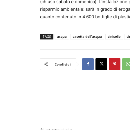
(chiuso sabato e domenica). L’installazione p
risparmio ambientale: sarà in grado di erogare
quanto contenuto in 4.600 bottiglie di plasti
TAGS
acqua
casetta dell'acqua
cinisello
ci
Condividi
Articolo precedente