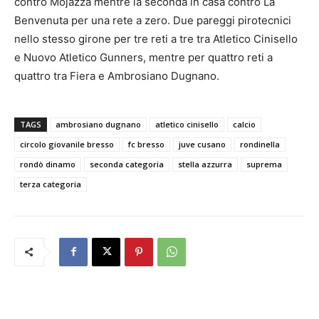
contro Mojazza mentre la seconda in casa contro La
Benvenuta per una rete a zero. Due pareggi pirotecnici
nello stesso girone per tre reti a tre tra Atletico Cinisello
e Nuovo Atletico Gunners, mentre per quattro reti a
quattro tra Fiera e Ambrosiano Dugnano.
TAGS
ambrosiano dugnano
atletico cinisello
calcio
circolo giovanile bresso
fc bresso
juve cusano
rondinella
rondò dinamo
seconda categoria
stella azzurra
suprema
terza categoria