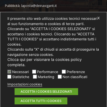
Pubblicità: laposta@deinaviganti.it
Tel. 389 1492573
X
Il presente sito web utilizza cookies tecnici necessari
al suo funzionamento e cookies di terze parti.
Cliccando su "ACCETTA I COOKIES SELEZIONATI" si
accettano i cookies tecnici. Cliccando su "ACCETTA
SEGUICI
TUTTI I COOKIES" si accettano indistintamente tutti i
cookies.
Cliccando sulla "X" di chiudi si accetta di proseguire la
navigazione senza cookies.
Clicca qui per visionare la cookies policy
completa.
Necessari
Performance
Preferenze
Statistiche
Marketing
Non classificati
Impostazioni cookies
© 2021 PRIMA Società Cooperativa Sociale a r.l. - P. IVA / C.F.
03075750962
ACCETTA I COOKIES SELEZIONATI
Informativa privacy
Cookies policy
Note legali
ACCETTA TUTTI I COOKIES
by ACsite, web agency Milano