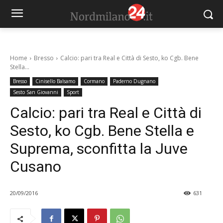
Home
Bresso
Calcio: pari tra Real e Città di Sesto, ko Cgb. Bene
Stella...
Bresso
Cinisello Balsamo
Cormano
Paderno Dugnano
Sesto San Giovanni
Sport
Calcio: pari tra Real e Città di
Sesto, ko Cgb. Bene Stella e
Suprema, sconfitta la Juve
Cusano
20/09/2016
631