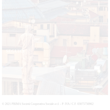
Contattaci scrivendo a: redazione@nordmilano24.it
Pubblicità: laposta@deinaviganti.it
Tel. 389 1492573
SEGUICI
© 2021 PRIMA Società Cooperativa Sociale a r.l. - P. IVA / C.F. 03075750962