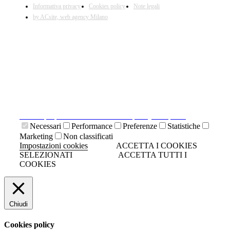
Informativa privacy
Cookies policy
Note legali
by ACsite, web agency Milano
X
Il presente sito web utilizza cookies tecnici necessari al
suo funzionamento e cookies di terze parti.
Cliccando su "ACCETTA I COOKIES SELEZIONATI" si
accettano i cookies tecnici. Cliccando su "ACCETTA
TUTTI I COOKIES" si accettano indistintamente tutti i
cookies.
Cliccando sulla "X" di chiudi si accetta di proseguire la
navigazione senza cookies.
Clicca qui per visionare la cookies policy completa.
Necessari
Performance
Preferenze
Statistiche
Marketing
Non classificati
Impostazioni cookies
ACCETTA I COOKIES
SELEZIONATI
ACCETTA TUTTI I
COOKIES
Chiudi
Cookies policy