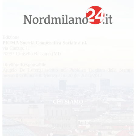
Edizione
PRIMA Società Cooperativa Sociale a r.l.
via Canzio, 11
20092 Cinisello Balsamo (MI)
Direttore Responsabile
Angelo De Lorenzi iscritto nel Pubblico Registro della Stampa
presso il Tribunale di Monza al n. 20 del 26/11/2012
CHI SIAMO
Questo giornale è nato nel gennaio del 2013 dalle esperienze di un
gruppo di giornalisti locali. Una squadra eterogenea per provenienze
ed esperienze, ma da anni impegnata sul territorio con l’obiettivo di
informare correttamente.