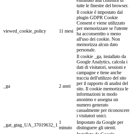
eliminato alla chiusura di
tutte le finestre del browser.
Il cookie è impostato dal
plugin GDPR Cookie
Consent e viene utilizzato
per memorizzare se l'utente
viewed_cookie_policy
11 mesi
ha acconsentito o meno
all'uso dei cookie. Non
memorizza alcun dato
personale.
Il cookie _ga, installato da
Google Analytics, calcola i
dati di visitatori, sessioni e
campagne e tiene anche
traccia dell'utilizzo del sito
per il rapporto di analisi del
_ga
2 anni
sito. Il cookie memorizza le
informazioni in modo
anonimo e assegna un
numero generato
casualmente per riconoscere
i visitatori unici.
1
Impostato da Google per
_gat_gtag_UA_37019632_1
minuto
distinguere gli utenti.