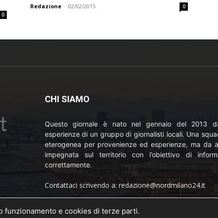
Redazione
-
02/02/2015
0
0
CHI SIAMO
Questo giornale è nato nel gennaio del 2013 da
esperienze di un gruppo di giornalisti locali. Una squ
eterogenea per provenienze ed esperienze, ma da a
impegnata sul territorio con l’obiettivo di inform
correttamente.
Contattaci scrivendo a: redazione@nordmilano24.it
Pubblicità: laposta@deinaviganti.it
uo funzionamento e cookies di terze parti.
o della