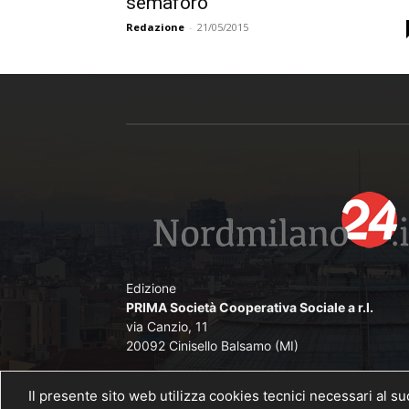
semaforo
Redazione
-
21/05/2015
Edizione
PRIMA Società Cooperativa Sociale a r.l.
via Canzio, 11
20092 Cinisello Balsamo (MI)
Direttore Responsabile
Il presente sito web utilizza cookies tecnici necessari al s
Angelo De Lorenzi iscritto nel Pubblico Registr