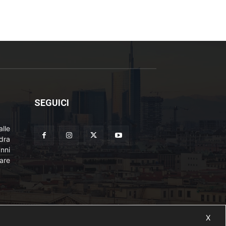
SEGUICI
lle
adra
nni
are
X