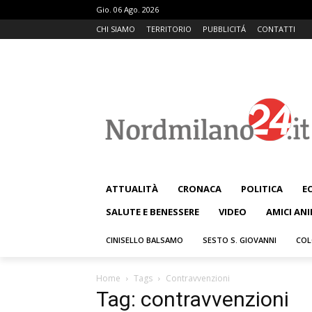
Gio. 06 Ago. 2026
CHI SIAMO
TERRITORIO
PUBBLICITÁ
CONTATTI
ATTUALITÀ
CRONACA
POLITICA
E
SALUTE E BENESSERE
VIDEO
AMICI ANI
CINISELLO BALSAMO
SESTO S. GIOVANNI
COL
Home
Tags
Contravvenzioni
Tag: contravvenzioni