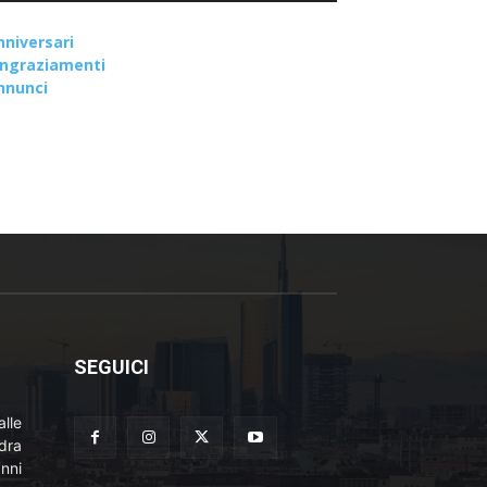
nniversari
ingraziamenti
nnunci
SEGUICI
lle
adra
nni