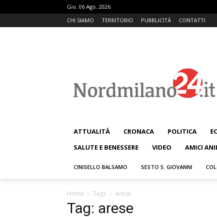
Gio. 06 Ago. 2026
CHI SIAMO
TERRITORIO
PUBBLICITÁ
CONTATTI
ATTUALITÀ
CRONACA
POLITICA
E
SALUTE E BENESSERE
VIDEO
AMICI ANI
CINISELLO BALSAMO
SESTO S. GIOVANNI
COL
Home
Tags
Arese
Tag: arese