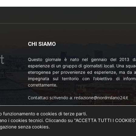
CHI SIAMO
Questo giornale è nato nel gennaio del 2013 da
esperienze di un gruppo di giornalisti locali. Una squ
eterogenea per provenienze ed esperienze, ma da a
impegnata sul territorio con l’obiettivo di inform
correttamente.
Contattaci scrivendo a: redazione@nordmilano24.it
Pubblicità: laposta@deinaviganti.it
uo funzionamento e cookies di terze parti.
o della
 i cookies tecnici. Cliccando su "ACCETTA TUTTI I COOKIES" si
20 del
Tel. 389 1492573
vigazione senza cookies.