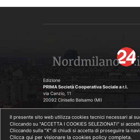
Edizione
PRIMA Società Cooperativa Sociale a r.l.
via Canzio, 11
20092 Cinisello Balsamo (MI)
Direttore Responsabile
Il presente sito web utilizza cookies tecnici necessari al s
Angelo De Lorenzi iscritto nel Pubblico Registr
Cliccando su "ACCETTA I COOKIES SELEZIONATI" si accettano
Stampa presso il Tribunale di Monza al n. 
Cliccando sulla "X" di chiudi si accetta di proseguire la na
26/11/2012
Clicca qui per visionare la cookies policy completa.