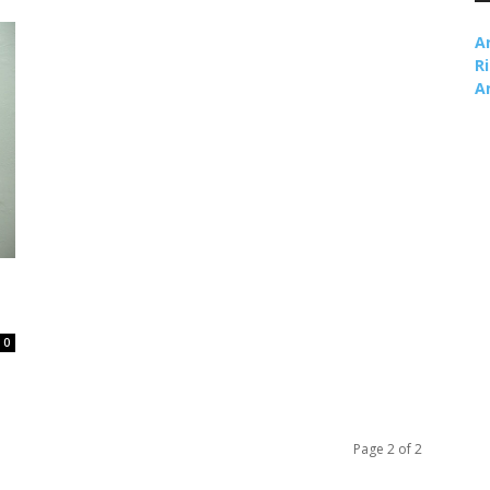
A
R
A
0
Page 2 of 2