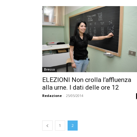
Bresso
ELEZIONI Non crolla l’affluenza
alla urne. I dati delle ore 12
Redazione
-
25/05/2014
1
2