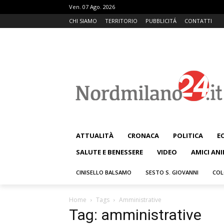
Ven. 07 Ago. 2026
CHI SIAMO
TERRITORIO
PUBBLICITÁ
CONTATTI
ATTUALITÀ
CRONACA
POLITICA
E
SALUTE E BENESSERE
VIDEO
AMICI ANI
CINISELLO BALSAMO
SESTO S. GIOVANNI
COL
Home
Tags
Amministrative
Tag: amministrative