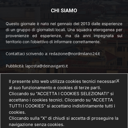
CHI SIAMO
Questo giornale è nato nel gennaio del 2013 dalle esperienze
di un gruppo di giornalisti locali. Una squadra eterogenea per
provenienze ed esperienze, ma da anni impegnata sul
territorio con l’obiettivo di informare correttamente.
Contattaci scrivendo a: redazione@nordmilano24.it
Pubblicità: laposta@deinaviganti.it
Tel. 389 1492573
X
Il presente sito web utilizza cookies tecnici necessari
al suo funzionamento e cookies di terze parti.
Cliccando su "ACCETTA I COOKIES SELEZIONATI" si
accettano i cookies tecnici. Cliccando su "ACCETTA
SEGUICI
TUTTI I COOKIES" si accettano indistintamente tutti i
cookies.
Cliccando sulla "X" di chiudi si accetta di proseguire la
navigazione senza cookies.