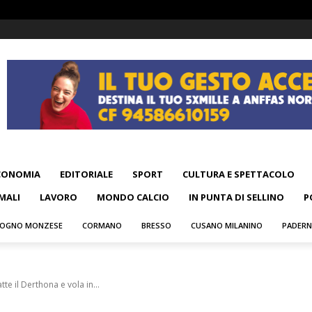
CONOMIA
EDITORIALE
SPORT
CULTURA E SPETTACOLO
MALI
LAVORO
MONDO CALCIO
IN PUNTA DI SELLINO
P
OGNO MONZESE
CORMANO
BRESSO
CUSANO MILANINO
PADER
tte il Derthona e vola in...