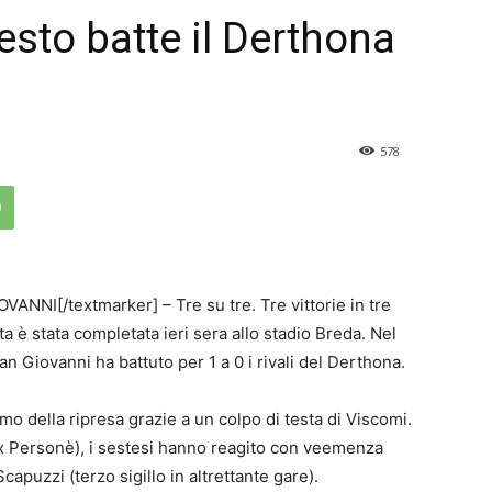
Sesto batte il Derthona
578
NNI[/textmarker] – Tre su tre. Tre vittorie in tre
tta è stata completata ieri sera allo stadio Breda. Nel
n Giovanni ha battuto per 1 a 0 i rivali del Derthona.
simo della ripresa grazie a un colpo di testa di Viscomi.
’ex Personè), i sestesi hanno reagito con veemenza
apuzzi (terzo sigillo in altrettante gare).