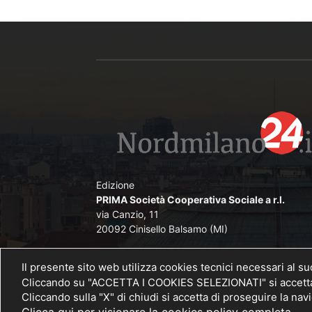
Edizione
PRIMA Società Cooperativa Sociale a r.l.
via Canzio, 11
20092 Cinisello Balsamo (MI)
Direttore Responsabile
Il presente sito web utilizza cookies tecnici necessari al s
Angelo De Lorenzi iscritto nel Pubblico Registr
Cliccando su "ACCETTA I COOKIES SELEZIONATI" si accettano
Stampa presso il Tribunale di Monza al n. 
Cliccando sulla "X" di chiudi si accetta di proseguire la na
26/11/2012
Clicca qui per visionare la cookies policy completa.