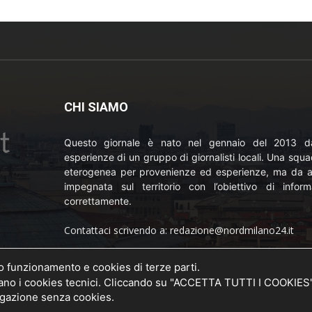
CHI SIAMO
Questo giornale è nato nel gennaio del 2013 da
esperienze di un gruppo di giornalisti locali. Una squ
eterogenea per provenienze ed esperienze, ma da a
impegnata sul territorio con l’obiettivo di inform
correttamente.
Contattaci scrivendo a: redazione@nordmilano24.it
Pubblicità: laposta@deinaviganti.it
uo funzionamento e cookies di terze parti.
o della
 i cookies tecnici. Cliccando su "ACCETTA TUTTI I COOKIES" si
20 del
Tel. 389 1492573
vigazione senza cookies.