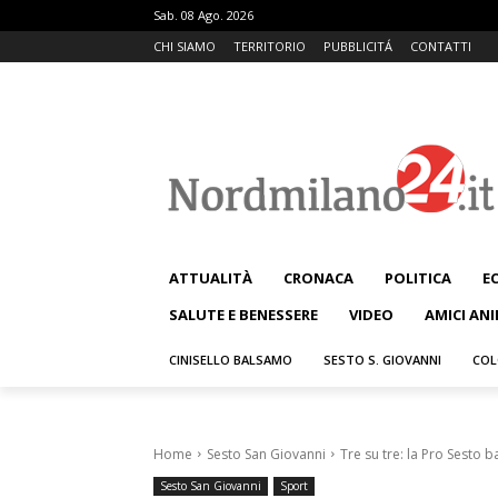
Sab. 08 Ago. 2026
CHI SIAMO
TERRITORIO
PUBBLICITÁ
CONTATTI
ATTUALITÀ
CRONACA
POLITICA
E
SALUTE E BENESSERE
VIDEO
AMICI ANI
CINISELLO BALSAMO
SESTO S. GIOVANNI
COL
Home
Sesto San Giovanni
Tre su tre: la Pro Sesto ba
Sesto San Giovanni
Sport