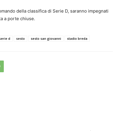
omando della classifica di Serie D, saranno impegnati
ta a porte chiuse.
serie d
sesto
sesto san giovanni
stadio breda