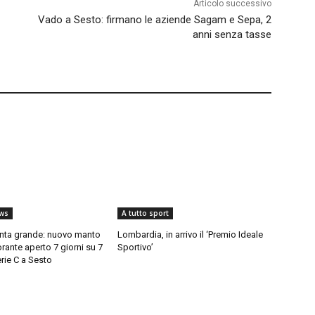
Articolo successivo
Vado a Sesto: firmano le aziende Sagam e Sepa, 2
anni senza tasse
ws
A tutto sport
enta grande: nuovo manto
Lombardia, in arrivo il ‘Premio Ideale
orante aperto 7 giorni su 7
Sportivo’
Serie C a Sesto