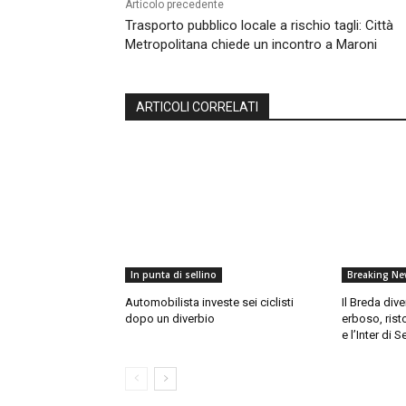
Articolo precedente
Trasporto pubblico locale a rischio tagli: Città
Metropolitana chiede un incontro a Maroni
ARTICOLI CORRELATI
In punta di sellino
Breaking Ne
Automobilista investe sei ciclisti
Il Breda div
dopo un diverbio
erboso, rist
e l’Inter di 