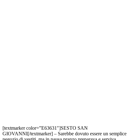
[textmarker color=”E63631″]SESTO SAN
GIOVANNI[/textmarker] – Sarebbe dovuto essere un semplice
negozio di vestiti, ma in pausa pranzo preparava e serviva