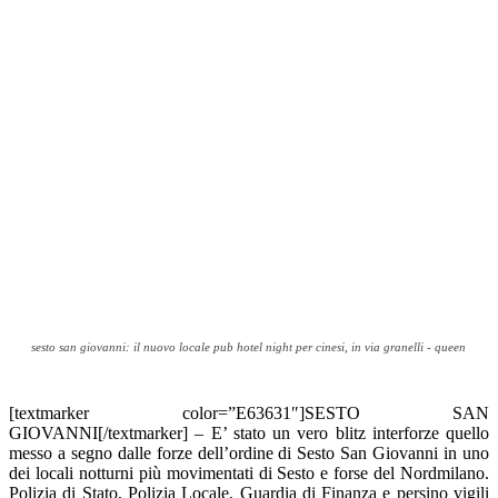
sesto san giovanni: il nuovo locale pub hotel night per cinesi, in via granelli - queen
[textmarker color=”E63631″]SESTO SAN
GIOVANNI[/textmarker] – E’ stato un vero blitz interforze quello
messo a segno dalle forze dell’ordine di Sesto San Giovanni in uno
dei locali notturni più movimentati di Sesto e forse del Nordmilano.
Polizia di Stato, Polizia Locale, Guardia di Finanza e persino vigili