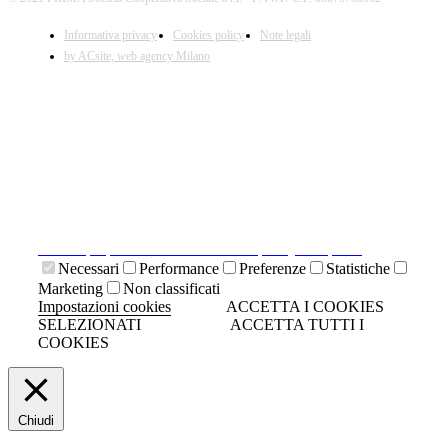
Informativa privacy
Cookies policy
Note legali
by ACsite, web agency Milano
X
Il presente sito web utilizza cookies tecnici necessari al
suo funzionamento e cookies di terze parti.
Cliccando su "ACCETTA I COOKIES SELEZIONATI" si
accettano i cookies tecnici. Cliccando su "ACCETTA
TUTTI I COOKIES" si accettano indistintamente tutti i
cookies.
Cliccando sulla "X" di chiudi si accetta di proseguire la
navigazione senza cookies.
Clicca qui per visionare la cookies policy completa.
Necessari
Performance
Preferenze
Statistiche
Marketing
Non classificati
Impostazioni cookies
ACCETTA I COOKIES
SELEZIONATI
ACCETTA TUTTI I
COOKIES
Chiudi