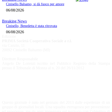
Cinisello Balsamo, si dà fuoco per amore
06/08/2026
Breaking News
Cinisello, Benedetta è stata ritrovata
06/08/2026
Edizione
PRIMA Società Cooperativa Sociale a r.l.
via Canzio, 11
20092 Cinisello Balsamo (MI)
Direttore Responsabile
Angelo De Lorenzi iscritto nel Pubblico Registro della Stampa
presso il Tribunale di Monza al n. 20 del 26/11/2012
CHI SIAMO
Questo giornale è nato nel gennaio del 2013 dalle esperienze di un
gruppo di giornalisti locali. Una squadra eterogenea per provenienze
ed esperienze, ma da anni impegnata sul territorio con l’obiettivo di