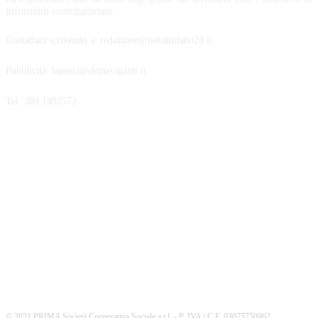
informare correttamente.
Contattaci scrivendo a: redazione@nordmilano24.it
Pubblicità: laposta@deinaviganti.it
Tel. 389 1492573
SEGUICI
© 2021 PRIMA Società Cooperativa Sociale a r.l. - P. IVA / C.F. 03075750962